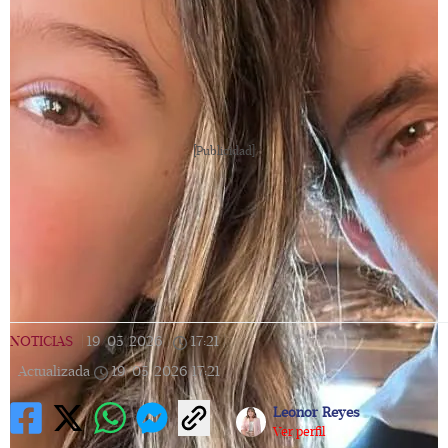
[Publicidad]
NOTICIAS
|
19/05/2026
|
17:21
|
Actualizada
19/05/2026
17:21
Leonor Reyes
Ver perfil