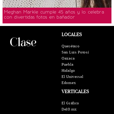
Meghan Markle cumple 45 años y lo celebra
con divertidas fotos en bañador
LOCALES
Querétaro
San Luis Potosí
Oaxaca
Puebla
Hidalgo
El Universal
Edomex
VERTICALES
El Gráfico
De10.mx