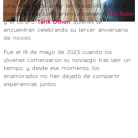
¡Una historia de amor encantadora! Así es el
noviazgo que comparten la cantante
Mía Rubín
y el torero
Tarik Othon
, quienes se
encuentran celebrando su tercer aniversario
de novios.
Fue el 19 de mayo de 2023 cuando los
jóvenes comenzaron su noviazgo tras salir un
tiempo, y desde ese momento, los
enamorados no han dejado de compartir
experiencias juntos.