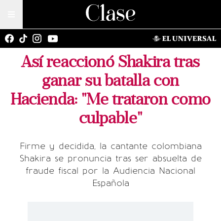
Así reaccionó Shakira tras
ganar su batalla con
Hacienda: "Me trataron como
culpable"
Firme y decidida, la cantante colombiana
Shakira se pronuncia tras ser absuelta de
fraude fiscal por la Audiencia Nacional
Española