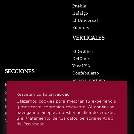
Puebla
Hidalgo
El Universal
Edomex
VERTICALES
El Gráfico
De10.mx
ViveUSA
SECCIONES
Confabulario
Aviso Oportuno
Inicio
Obituarios
Noticias
Respetamos tu privacidad
Consultas
Eventos
Utilizamos cookies para mejorar tu experiencia
Realeza
y mostrarte contenido relevante. Al continuar
SÍGUENOS
navegando, aceptas nuestra política de cookies
Estilo de vida
y el tratamiento de tus datos personales.
Aviso
Minuto x Minuto
de Privacidad
.