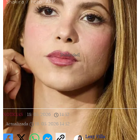
Shakira / Foto: AFP
[Publicidad]
NOTICIAS
|
18/05/2026
|
14:52
|
Actualizada
18/05/2026
14:52
Lexy Villa