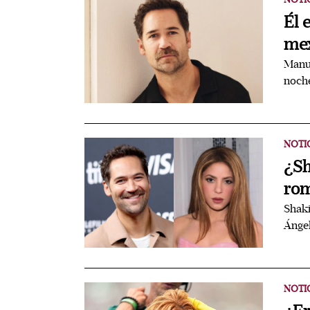
Él 
mex
Manue
noche
NOTI
¿Sh
rom
Shaki
Ángel
NOTI