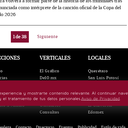
ra volverá a formar parte de la historia de los mundiales tras
nunciada como intérprete de la canción oficial de la Copa del
o 2026
1
de
38
Siguiente
CCIONES
VERTICALES
LOCALES
io
El Gráfico
Querétaro
cias
De10.mx
San Luis Potosí
ntos
ViveUSA
Oaxaca
leza
Confabulario
Puebla
experiencia y mostrarte contenido relevante. Al continuar nav
lo de vida
Aviso Oportuno
Hidalgo
y el tratamiento de tus datos personales.
Aviso de Privacidad
.
uto x Minuto
Obituarios
El Universal
Consultas
Edomex
ealeza
Contacto
Directorio
Eventos
Publicidad
Estilo de vida