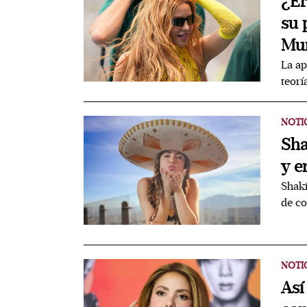
¿Er
su 
Mun
La ap
teorí
NOTI
Sha
y e
Shaki
de co
NOTI
Así