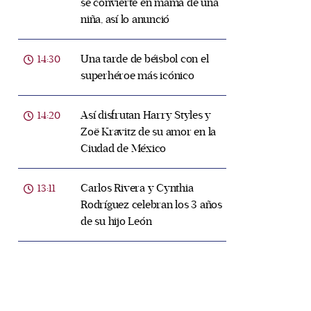
se convierte en mamá de una
niña, así lo anunció
Una tarde de béisbol con el
14:30
superhéroe más icónico
Así disfrutan Harry Styles y
14:20
Zoë Kravitz de su amor en la
Ciudad de México
Carlos Rivera y Cynthia
13:11
Rodríguez celebran los 3 años
de su hijo León