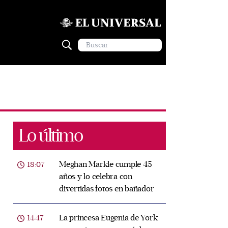
Lo último
Meghan Markle cumple 45
18:07
años y lo celebra con
divertidas fotos en bañador
La princesa Eugenia de York
14:47