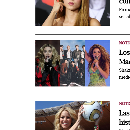
con
Firme
ser a
NOTI
Los
Mad
Shaki
medio
NOTI
Las
his