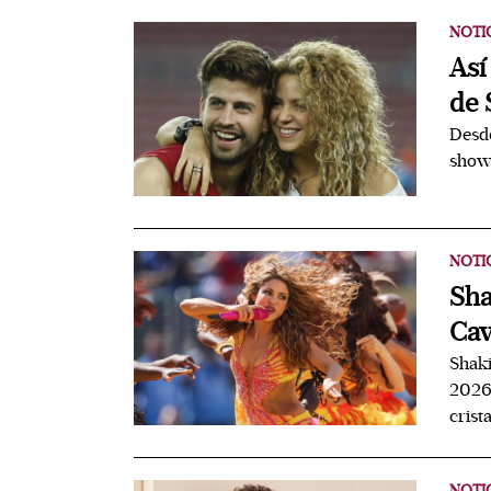
NOTI
Así
de 
Desde
show 
NOTI
Sha
Cav
Shaki
2026 
crist
NOTI