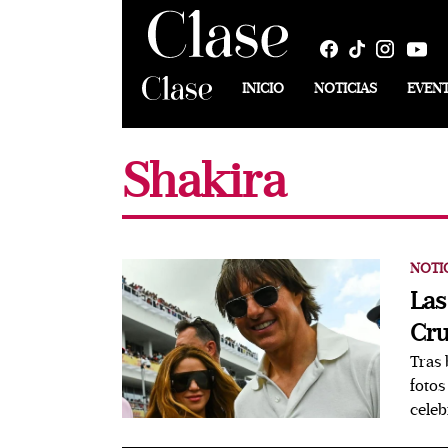
INICIO
NOTICIAS
EVEN
Shakira
NOTI
Las
Cru
Tras 
fotos
celeb