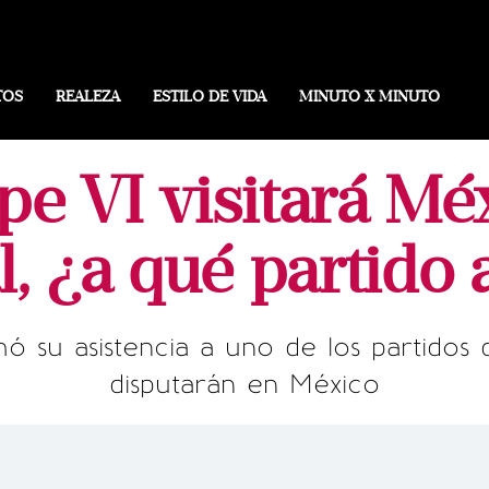
TOS
REALEZA
ESTILO DE VIDA
MINUTO X MINUTO
ipe VI visitará Mé
, ¿a qué partido a
mó su asistencia a uno de los partidos
disputarán en México