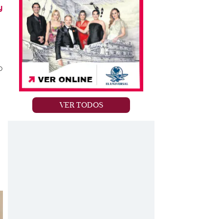
y
o
VER TODOS