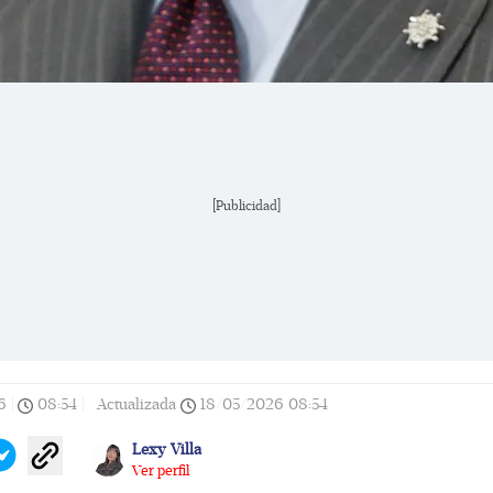
[Publicidad]
6
|
08:54
|
Actualizada
18/05/2026
08:54
Lexy Villa
Ver perfil