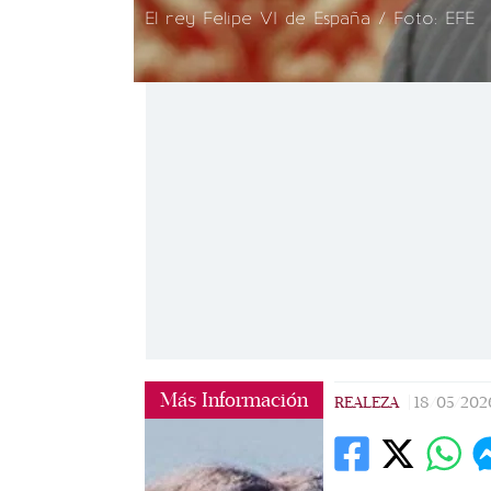
El rey Felipe VI de España / Foto: EFE
Más Información
REALEZA
|
18/05/202