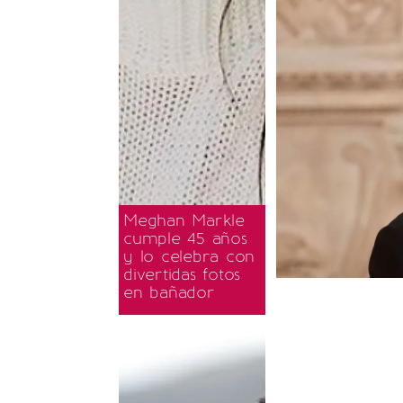
Meghan Markle
cumple 45 años
y lo celebra con
divertidas fotos
en bañador