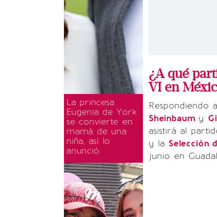
¿A qué parti
VI en Méxi
La princesa
Respondiendo a 
Eugenia de York
Sheinbaum
y
Gi
se convierte en
asistirá al par
mamá de una
niña, así lo
y la
Selección 
anunció
junio en Guadal