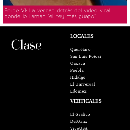
Felipe VI: La verdad detrás del video viral
donde lo llaman "el rey más guapo"
LOCALES
Querétaro
San Luis Potosí
Oaxaca
Puebla
Hidalgo
El Universal
Edomex
VERTICALES
El Gráfico
De10.mx
ViveUSA