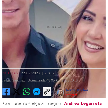
[Publicidad]
NOTICIAS
|
22/02/2023
|
18:37
|
Jatziri Sanchez |
Actualizada
05/05/2023
10:18
Jatziri Sánchez
Ver perfil
Con una nostálgica imagen,
Andrea Legarreta