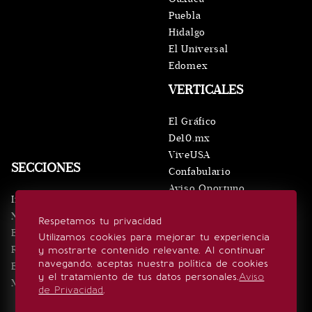
Puebla
Hidalgo
El Universal
Edomex
VERTICALES
El Gráfico
De10.mx
ViveUSA
SECCIONES
Confabulario
Aviso Oportuno
Inicio
Obituarios
Noticias
Respetamos tu privacidad
Consultas
Eventos
Utilizamos cookies para mejorar tu experiencia
Realeza
y mostrarte contenido relevante. Al continuar
SÍGUENOS
navegando, aceptas nuestra política de cookies
Estilo de vida
y el tratamiento de tus datos personales.
Aviso
Minuto x Minuto
de Privacidad
.