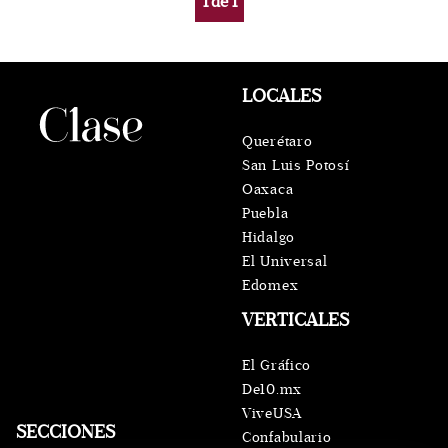
1
de
1
LOCALES
Querétaro
San Luis Potosí
Oaxaca
Puebla
Hidalgo
El Universal
Edomex
VERTICALES
El Gráfico
De10.mx
ViveUSA
SECCIONES
Confabulario