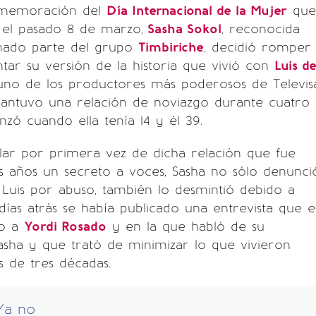
nmemoración del
Día Internacional de la Mujer
que
 el pasado 8 de marzo,
Sasha Sokol
, reconocida
mado parte del grupo
Timbiriche
, decidió romper
ontar su versión de la historia que vivió con
Luis d
 uno de los productores más poderosos de Televis
antuvo una relación de noviazgo durante cuatro
ó cuando ella tenía 14 y él 39.
ar por primera vez de dicha relación que fue
 años un secreto a voces, Sasha no sólo denunci
Luis por abuso, también lo desmintió debido a
ías atrás se había publicado una entrevista que e
io a
Yordi Rosado
y en la que habló de su
sha y que trató de minimizar lo que vivieron
 de tres décadas.
Ya no