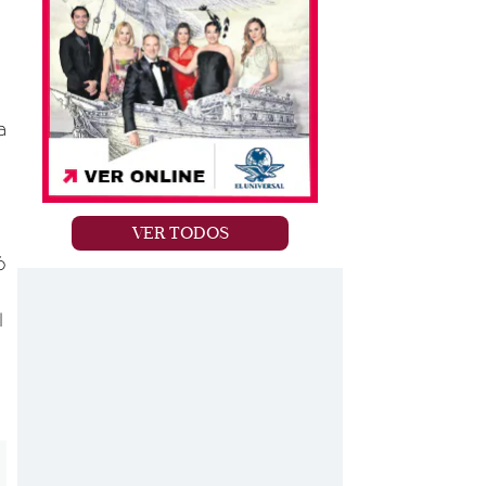
e
a
VER TODOS
ó
l