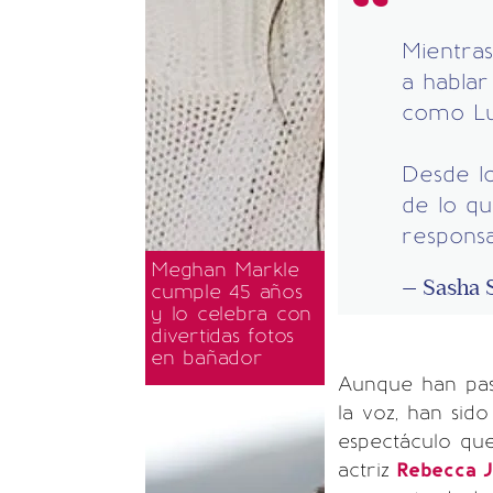
Mientra
a hablar
como Lui
Desde lo
de lo q
responsa
Meghan Markle
— Sasha 
cumple 45 años
y lo celebra con
divertidas fotos
en bañador
Aunque han pas
la voz, han sid
espectáculo que
actriz
Rebecca J