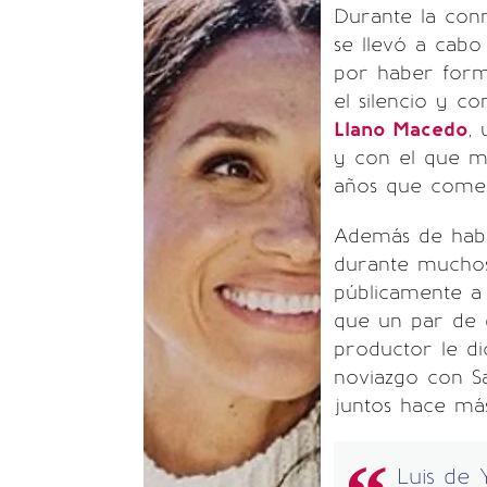
Durante la co
se llevó a cabo
por haber for
el silencio y c
Llano Macedo
,
y con el que m
años que comenz
Además de habl
durante muchos
públicamente a 
que un par de d
productor le d
noviazgo con Sa
juntos hace más
Luis de 