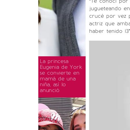
“Te conocí por 
jugueteando en 
crucé por vez 
actriz que amb
haber tenido 13
La princesa
Eugenia de York
se convierte en
mamá de una
niña, así lo
anunció