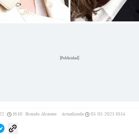
[Publicidad]
22
|
16:10
|
Brando Alcauter |
Actualizada
05/05/2023
10:14