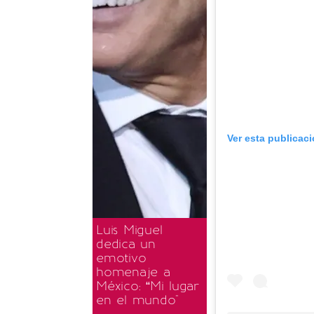
Ver esta publicac
Luis Miguel
dedica un
emotivo
homenaje a
México: “Mi lugar
en el mundo"