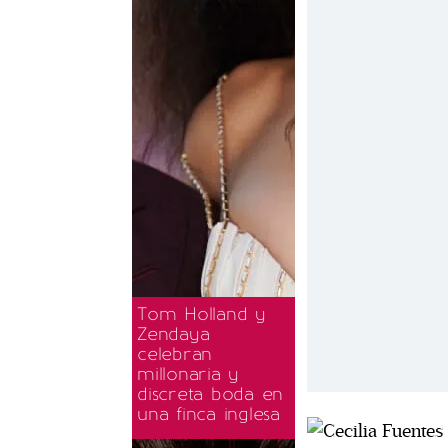
Tom Holland y
Zendaya
celebran
millonaria y
discreta boda en
una finca inglesa