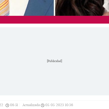
[Publicidad]
22
|
08:51
|
Actualizada
05/05/2023
10:36