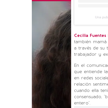
Una publ
Cecilia Fuente
también mamá
a través de su
trabajador y e
En el comunicad
que entiende l
en redes social
relación senti
cuando ella ten
consensuado, "
entero".