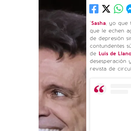
"
Sasha
, yo que 
que le echen a
de depresión s
contundentes sú
de
Luis de Llan
desesperación y
revista de circu