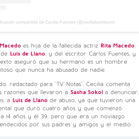
icación compartida de Cecilia Fuentes (@ceciliafuentesm)
s Macedo
es hija de la fallecida actriz
Rita Macedo
,
 de
Luis de Llano
, y del escritor Carlos Fuentes, y
 texto aseguró que su hermano es un hombre
xitoso que nunca ha abusado de nadie.
o, redactado para "TV Notas", Cecilia comenta
as razones que llevaron a
Sasha Sokol
a denunciar,
es, a
Luis de Llano
de abuso, ya que tuvieron una
mental que duró cuatro años y que comenzó
ía 14 años y él 39, pero que era un noviazgo
bendecidos por sus padres y amigos y el medio