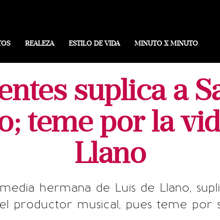
TOS
REALEZA
ESTILO DE VIDA
MINUTO X MINUTO
uentes suplica a S
o; teme por la vi
Llano
media hermana de Luis de Llano, supl
 el productor musical, pues teme por s