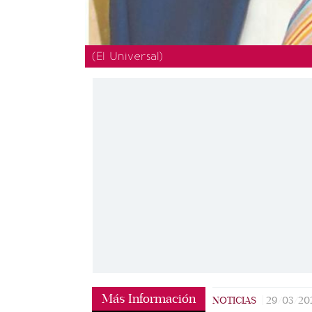
(El Universal)
Más Información
NOTICIAS
|
29/03/20