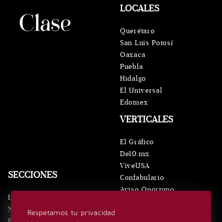
LOCALES
Querétaro
San Luis Potosí
Oaxaca
Puebla
Hidalgo
El Universal
Edomex
VERTICALES
El Gráfico
De10.mx
ViveUSA
SECCIONES
Confabulario
Aviso Oportuno
Inicio
Obituarios
Noticias
Respetamos tu privacidad
Consultas
Eventos