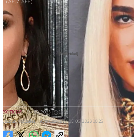
(AP / AFP)
[Publicidad]
NOTICIAS
|
04/02/2023
|
15:31
|
Jazmín González |
Actualizada
05/05/2023
10:25