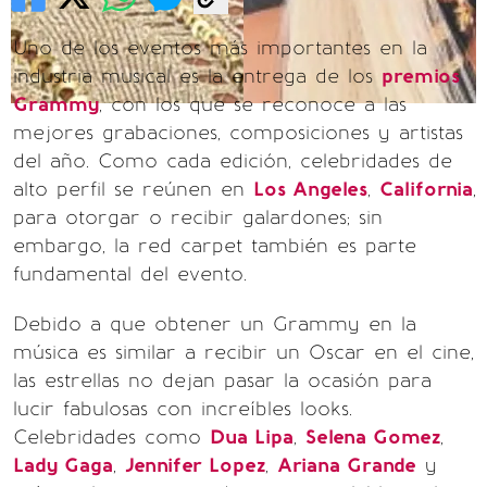
Uno de los eventos más importantes en la
industria musical es la entrega de los
premios
Grammy
, con los que se reconoce a las
mejores grabaciones, composiciones y artistas
del año. Como cada edición, celebridades de
alto perfil se reúnen en
Los Angeles
,
California
,
para otorgar o recibir galardones; sin
embargo, la red carpet también es parte
fundamental del evento.
Debido a que obtener un Grammy en la
música es similar a recibir un Oscar en el cine,
las estrellas no dejan pasar la ocasión para
lucir fabulosas con increíbles looks.
Celebridades como
Dua Lipa
,
Selena Gomez
,
Lady Gaga
,
Jennifer Lopez
,
Ariana Grande
y