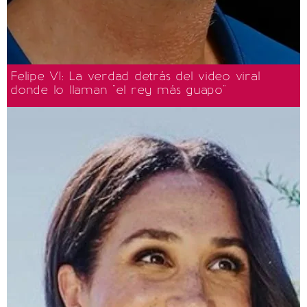
Felipe VI: La verdad detrás del video viral
donde lo llaman "el rey más guapo"