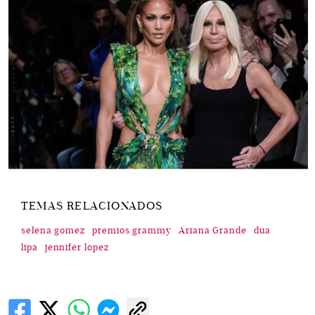
TEMAS RELACIONADOS
selena gomez
premios grammy
Ariana Grande
dua
lipa
jennifer lopez