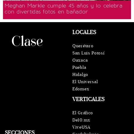
Meghan Markle cumple 45 años y lo celebra
con divertidas fotos en bañador
LOCALES
Querétaro
San Luis Potosí
Oaxaca
Puebla
Hidalgo
El Universal
Edomex
VERTICALES
El Gráfico
De10.mx
ViveUSA
SECCIONES