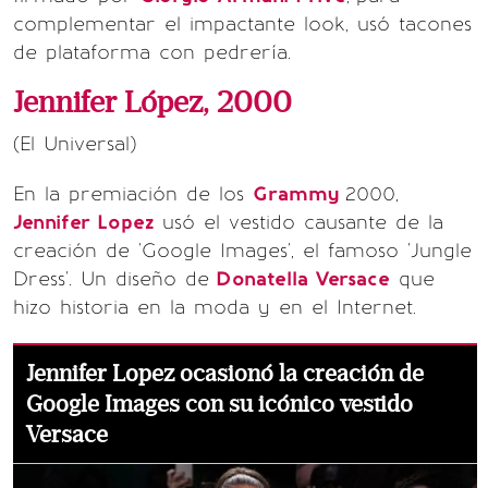
complementar el impactante look, usó tacones
de plataforma con pedrería.
Jennifer López, 2000
(El Universal)
En la premiación de los
Grammy
2000,
Jennifer Lopez
usó el vestido causante de la
creación de 'Google Images', el famoso 'Jungle
Dress'. Un diseño de
Donatella Versace
que
hizo historia en la moda y en el Internet.
Jennifer Lopez ocasionó la creación de
Google Images con su icónico vestido
Versace