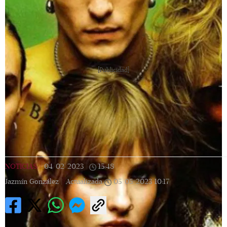
[Publicidad]
NOTICIAS
|
04/02/2023
|
15:48
|
Jazmín González |
Actualizada
05/05/2023
10:17