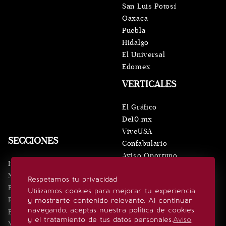
San Luis Potosí
Oaxaca
Puebla
Hidalgo
El Universal
Edomex
VERTICALES
El Gráfico
De10.mx
ViveUSA
SECCIONES
Confabulario
Aviso Oportuno
Inicio
Obituarios
Noticias
Respetamos tu privacidad
Consultas
Eventos
Utilizamos cookies para mejorar tu experiencia
Realeza
y mostrarte contenido relevante. Al continuar
SÍGUENOS
navegando, aceptas nuestra política de cookies
Estilo de vida
y el tratamiento de tus datos personales.
Aviso
Minuto x Minuto