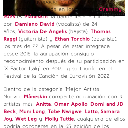
Una de las agrupaciones revelación que se
encuentra nominada en los premios
Grammy
2023
es
Måneskin
, la banda italiana formada
por
Damiano David
(vocalista) de 24
años,
Victoria De Angelis
(bajista),
Thomas
Raggi
(guitarrista) y
Ethan Torchio
(baterista),
los tres de 22.
A pesar de estar integrada
desde 2016, la agrupación consiguió
reconocimiento después de su participación en
"X Factor Italy" en 2017, y su triunfo en el
Festival de la Canción de Eurovisión 2022.
Dentro de la categoría 'Mejor Artista
Nuevo',
Måneskin
comparte nominación con 9
artistas más:
Anitta
,
Omar Apollo
,
Domi and JD
Beck
,
Muni Long
,
Tobe Nwigwe
,
Latto, Samara
Joy
,
Wet Leg
y
Molly Tuttle
; cualquiera de ellos
podría coronarse en la 65 edición de los