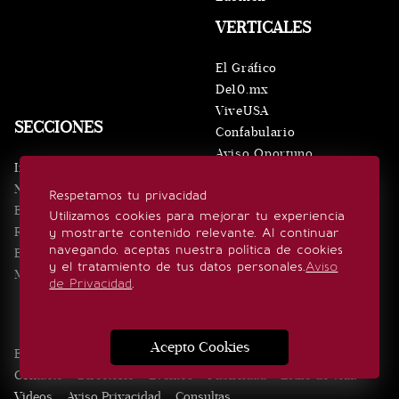
VERTICALES
El Gráfico
De10.mx
ViveUSA
SECCIONES
Confabulario
Aviso Oportuno
Inicio
Obituarios
Noticias
Respetamos tu privacidad
Consultas
Eventos
Utilizamos cookies para mejorar tu experiencia
Realeza
y mostrarte contenido relevante. Al continuar
SÍGUENOS
navegando, aceptas nuestra política de cookies
Estilo de vida
y el tratamiento de tus datos personales.
Aviso
Minuto x Minuto
de Privacidad
.
Acepto Cookies
Edición Impresa
Noticias
Quiénes somos
Realeza
Contacto
Directorio
Eventos
Publicidad
Estilo de vida
Videos
Aviso Privacidad
Consultas