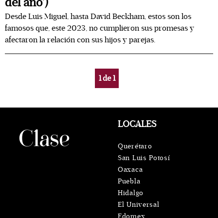
del año’)
Desde Luis Miguel, hasta David Beckham, estos son los
famosos que, este 2023, no cumplieron sus promesas y
afectaron la relación con sus hijos y parejas.
1
de
1
LOCALES
Querétaro
San Luis Potosí
Oaxaca
Puebla
Hidalgo
El Universal
Edomex