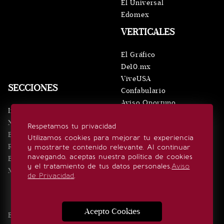
El Universal
Edomex
VERTICALES
El Gráfico
De10.mx
ViveUSA
SECCIONES
Confabulario
Aviso Oportuno
Inicio
Obituarios
Noticias
Respetamos tu privacidad
Consultas
Eventos
Utilizamos cookies para mejorar tu experiencia
Realeza
y mostrarte contenido relevante. Al continuar
SÍGUENOS
navegando, aceptas nuestra política de cookies
Estilo de vida
y el tratamiento de tus datos personales.
Aviso
Minuto x Minuto
de Privacidad
.
Acepto Cookies
Edición Impresa
Noticias
Quiénes somos
Realeza