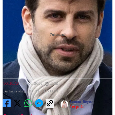
[Publicidad]
NOTICIAS
|
03/04/2025
|
13:02
|
Actualizada
03/04/2025
13:04
Leonor Reyes
Ver perfil