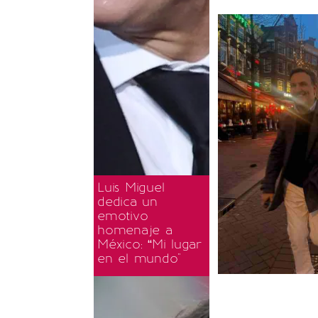
Luis Miguel
dedica un
emotivo
homenaje a
México: “Mi lugar
en el mundo"