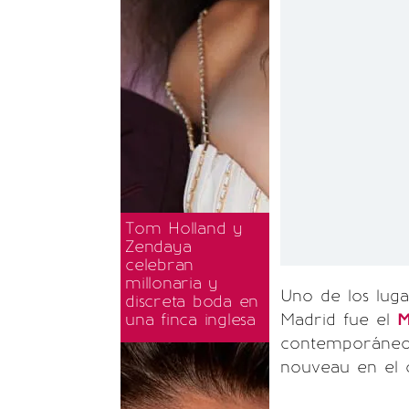
Tom Holland y
Zendaya
celebran
millonaria y
Uno de los luga
discreta boda en
una finca inglesa
Madrid fue el
M
contemporáneo s
nouveau en el