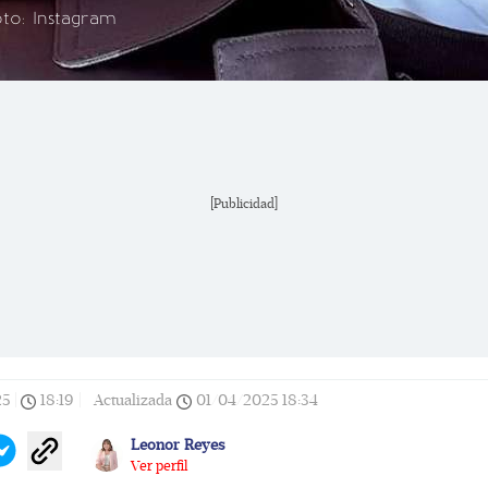
oto: Instagram
[Publicidad]
25
|
18:19
|
Actualizada
01/04/2025
18:34
Leonor Reyes
Ver perfil