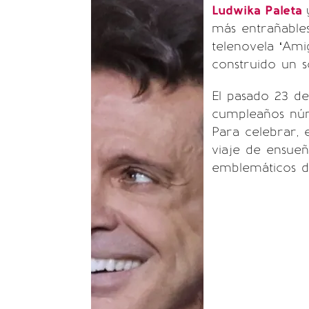
Ludwika Paleta
más entrañables
telenovela ‘Ami
construido un 
El pasado 23 d
cumpleaños núm
Para celebrar, 
viaje de ensue
emblemáticos de