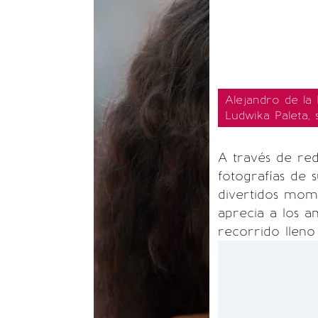
Alejandro de la
Ludwika Paleta, 
A través de red
fotografías de 
divertidos mome
aprecia a los am
recorrido lleno