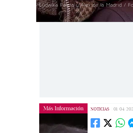
Ludwika Paleta y Alex de la Madrid / F
Más Información
NOTICIAS
|
01/04/20