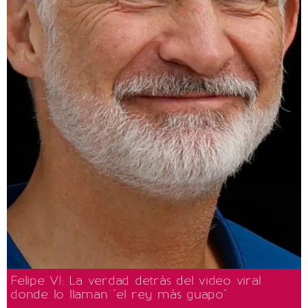
Felipe VI: La verdad detrás del video viral
donde lo llaman "el rey más guapo"