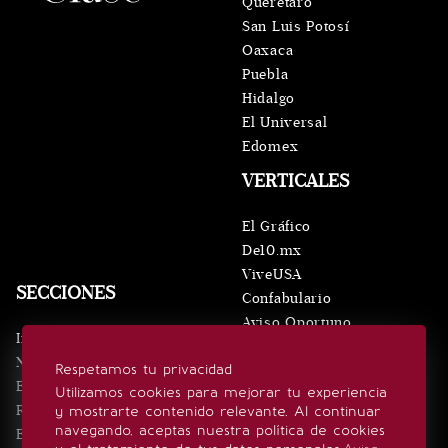
Querétaro
San Luis Potosí
Oaxaca
Puebla
Hidalgo
El Universal
Edomex
VERTICALES
El Gráfico
De10.mx
ViveUSA
SECCIONES
Confabulario
Aviso Oportuno
Inicio
Obituarios
Noticias
Respetamos tu privacidad
Consultas
Eventos
Utilizamos cookies para mejorar tu experiencia
Realeza
y mostrarte contenido relevante. Al continuar
SÍGUENOS
navegando, aceptas nuestra política de cookies
Estilo de vida