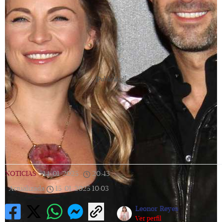
[Publicidad]
NOTICIAS
|
14/01/2025
|
20:43
|
Actualizada
15/01/2025
10:03
Leonor Reyes
Ver perfil