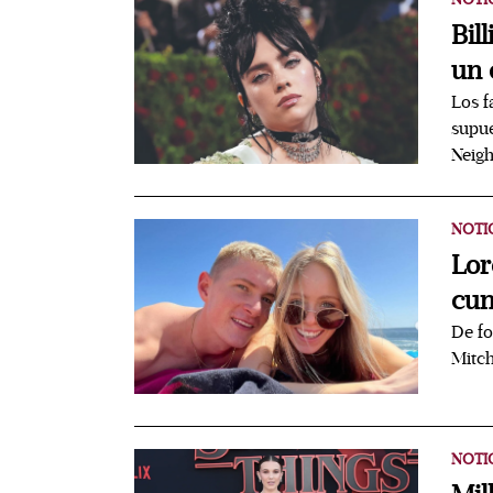
Bil
un 
Los f
supue
Neig
NOTI
Lor
cum
De fo
Mitch
NOTI