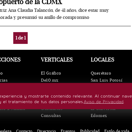
opuerto de la CDMX
triz Ana Claudia Talancón, de 41 años, dice estar muy
orada y presumió su anillo de compromiso
1
de
1
CCIONES
VERTICALES
LOCALES
io
El Gráfico
Querétaro
cias
De10.mx
San Luis Potosí
ntos
ViveUSA
Oaxaca
leza
Confabulario
Puebla
experiencia y mostrarte contenido relevante. Al continuar nav
lo de vida
Aviso Oportuno
Hidalgo
y el tratamiento de tus datos personales.
Aviso de Privacidad
.
uto x Minuto
Obituarios
El Universal
Consultas
Edomex
ealeza
Contacto
Directorio
Eventos
Publicidad
Estilo de vida