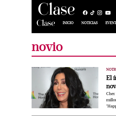
INICIO
NOTICIAS
EVEN
novio
NOTI
El 
nov
Cher
millo
"Hap