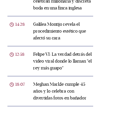
celebran millonaria y discreta
boda en una finca inglesa
Galilea Montijo revela el
14:28
procedimiento estético que
afectó su cara
Felipe VI: La verdad detrás del
12:58
video viral donde lo llaman "el
rey más guapo"
Meghan Markle cumple 45
18:07
años y lo celebra con
divertidas fotos en bañador