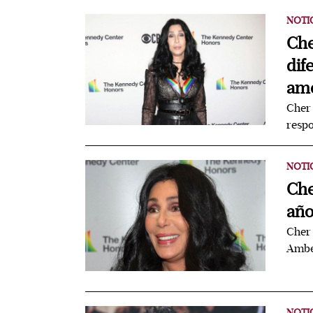
NOTI
Che
dif
amo
Cher 
respo
NOTI
Che
año
Cher 
Ambe
NOTI