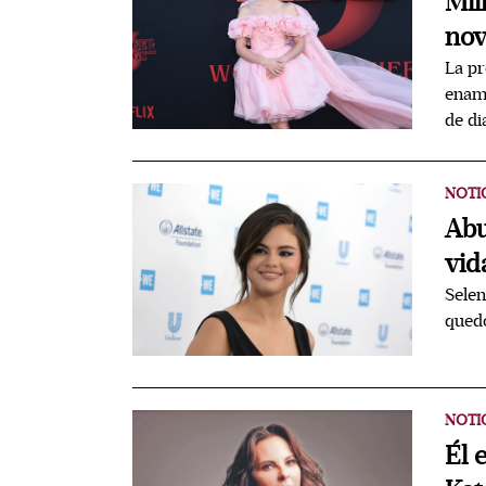
Mil
nov
La pr
enamo
de di
NOTI
Abu
vid
Sele
quedó
NOTI
Él 