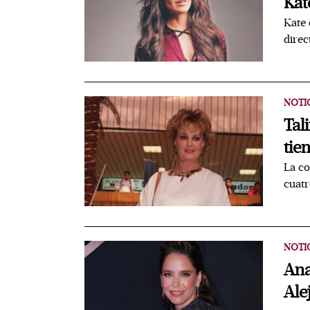
Kat
Kate 
direc
NOTI
Tal
tie
La co
cuatr
NOTI
Ana
Ale