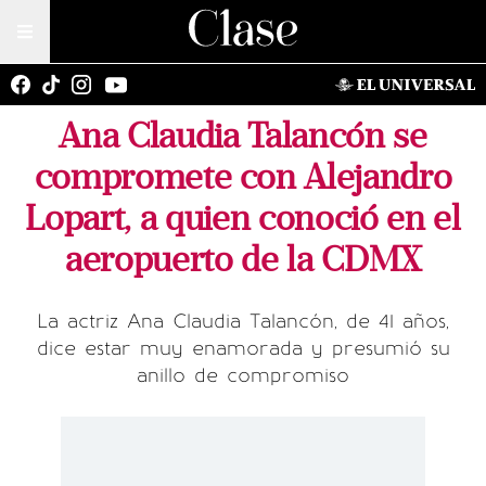
Ana Claudia Talancón se
compromete con Alejandro
Lopart, a quien conoció en el
aeropuerto de la CDMX
La actriz Ana Claudia Talancón, de 41 años,
dice estar muy enamorada y presumió su
anillo de compromiso