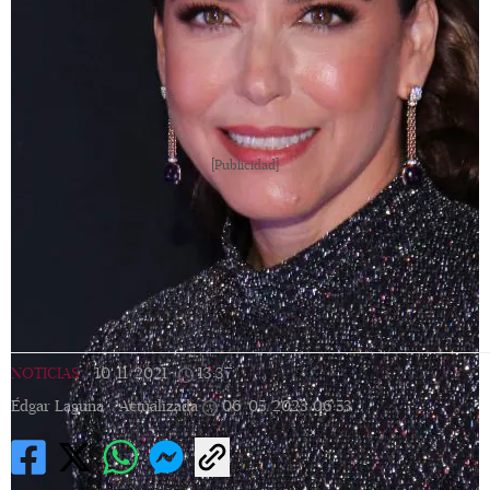
[Publicidad]
NOTICIAS
|
10/11/2021
|
13:37
|
Édgar Laguna |
Actualizada
06/05/2023
06:53