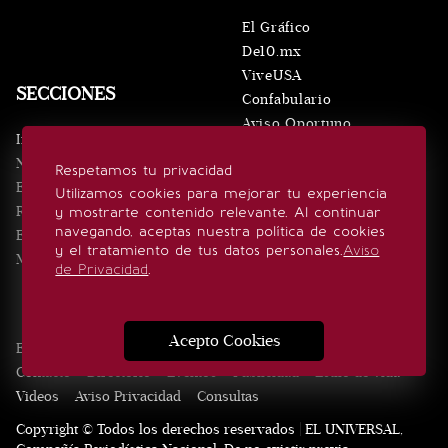
El Gráfico
De10.mx
ViveUSA
SECCIONES
Confabulario
Aviso Oportuno
Inicio
Obituarios
Noticias
Respetamos tu privacidad
Consultas
Eventos
Utilizamos cookies para mejorar tu experiencia
Realeza
y mostrarte contenido relevante. Al continuar
SÍGUENOS
navegando, aceptas nuestra política de cookies
Estilo de vida
y el tratamiento de tus datos personales.
Aviso
Minuto x Minuto
de Privacidad
.
Acepto Cookies
Edición Impresa
Noticias
Quiénes somos
Realeza
Contacto
Directorio
Eventos
Publicidad
Estilo de vida
Videos
Aviso Privacidad
Consultas
Copyright © Todos los derechos reservados | EL UNIVERSAL,