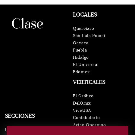
LOCALES
Querétaro
San Luis Potosí
Oaxaca
Puebla
Hidalgo
El Universal
Edomex
VERTICALES
El Gráfico
De10.mx
ViveUSA
SECCIONES
Confabulario
Aviso Oportuno
Inicio
Obituarios