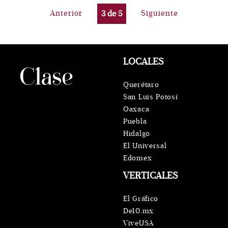
Anterior
3
de
5
Siguiente
LOCALES
Querétaro
San Luis Potosí
Oaxaca
Puebla
Hidalgo
El Universal
Edomex
VERTICALES
El Gráfico
De10.mx
ViveUSA