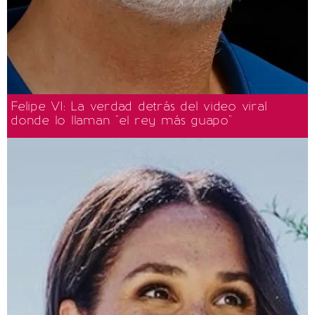
Felipe VI: La verdad detrás del video viral
donde lo llaman "el rey más guapo"