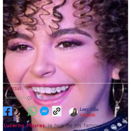
[Publicidad]
NOTICIAS
|
04/06/2023
|
10:45
|
Actualizada
04/06/2023
10:49
Lexy Villa
Ver perfil
Lucerito Mijares
, la hija de los famosos