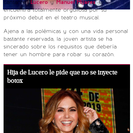
cantantes
Lucero
y
Manuel Mijares
, se
encuentra totalmente orgullosa por su
próximo debut en el teatro musical.
Ajena a las polémicas y con una vida personal
bastante reservada, la joven artista se ha
sincerado sobre los requisitos que debería
tener un hombre para robar su corazón.
Hija de Lucero le pide que no se inyecte
botox