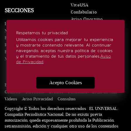
ViveUSA
SECCIONES
Confabulario
Aviso Oportuno
Inicio
Obituarios
Noticias
Respetamos tu privacidad
Consultas
Eventos
Utilizamos cookies para mejorar tu experiencia
Realeza
y mostrarte contenido relevante. Al continuar
SÍGUENOS
navegando, aceptas nuestra política de cookies
Estilo de vida
y el tratamiento de tus datos personales.
Aviso
Minuto x Minuto
de Privacidad
.
Acepto Cookies
Edición Impresa
Noticias
Quiénes somos
Realeza
Contacto
Directorio
Eventos
Publicidad
Estilo de vida
Videos
Aviso Privacidad
Consultas
Copyright © Todos los derechos reservados | EL UNIVERSAL,
Compañía Periodística Nacional. De no existir previa
autorización, queda expresamente prohibida la Publicación,
retransmisión, edición y cualquier otro uso de los contenidos