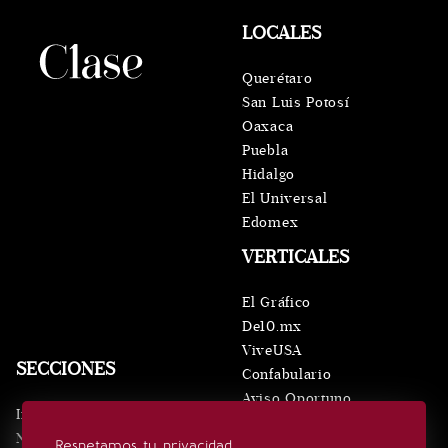
LOCALES
Querétaro
San Luis Potosí
Oaxaca
Puebla
Hidalgo
El Universal
Edomex
VERTICALES
El Gráfico
De10.mx
ViveUSA
SECCIONES
Confabulario
Aviso Oportuno
Inicio
Obituarios
Noticias
Respetamos tu privacidad
Consultas