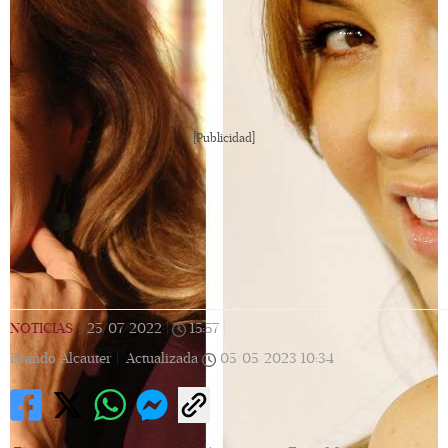
[Publicidad]
NOTICIAS
|
25/07/2022
|
15:57
|
Brando Alcauter |
Actualizada
05/05/2023
10:34