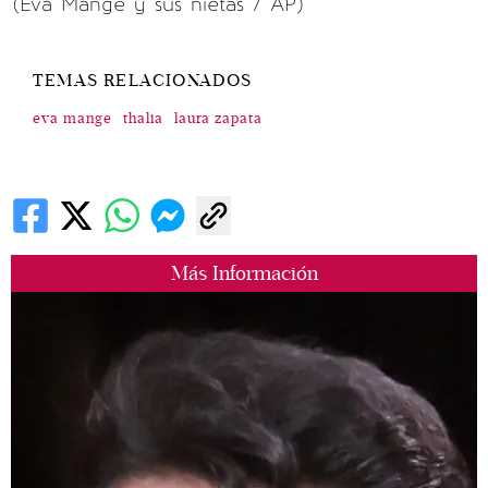
(Eva Mange y sus nietas / AP)
TEMAS RELACIONADOS
eva mange
thalia
laura zapata
Más Información