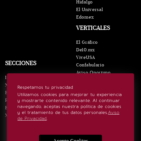
Hidalgo
El Universal
Edomex
VERTICALES
El Gráfico
De10.mx
ViveUSA
SECCIONES
Confabulario
Aviso Oportuno
Inicio
Obituarios
Noticias
Respetamos tu privacidad
Consultas
Eventos
Utilizamos cookies para mejorar tu experiencia
Realeza
y mostrarte contenido relevante. Al continuar
SÍGUENOS
navegando, aceptas nuestra política de cookies
Estilo de vida
y el tratamiento de tus datos personales.
Aviso
Minuto x Minuto
de Privacidad
.