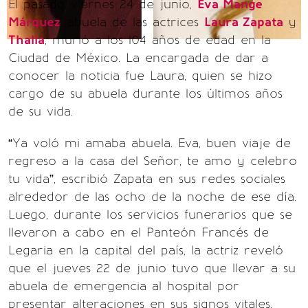
El pasado viernes 24 de junio,
Eva Mange
Márquez
, abuela de las actrices
Laura Zapata
y
Thalía
, murió a los 104 años de edad en la
Ciudad de México. La encargada de dar a
conocer la noticia fue Laura, quien se hizo
cargo de su abuela durante los últimos años
de su vida.
“Ya voló mi amaba abuela. Eva, buen viaje de
regreso a la casa del Señor, te amo y celebro
tu vida”, escribió Zapata en sus redes sociales
alrededor de las ocho de la noche de ese día.
Luego, durante los servicios funerarios que se
llevaron a cabo en el Panteón Francés de
Legaria en la capital del país, la actriz reveló
que el jueves 22 de junio tuvo que llevar a su
abuela de emergencia al hospital por
presentar alteraciones en sus signos vitales.