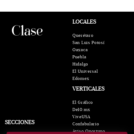
LOCALES
Querétaro
San Luis Potosí
Oaxaca
Puebla
Hidalgo
El Universal
Edomex
VERTICALES
El Gráfico
De10.mx
ViveUSA
SECCIONES
Confabulario
Aviso Oportuno