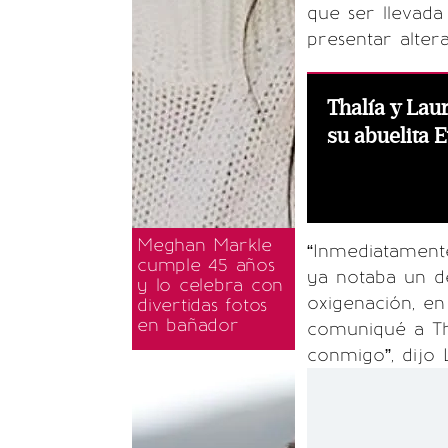
que ser llevada
presentar altera
Thalía y Laur
su abuelita 
Meghan Markle
“Inmediatamente
cumple 45 años
ya notaba un de
y lo celebra con
oxigenación, en
divertidas fotos
en bañador
comuniqué a Tha
conmigo”, dijo 