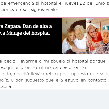
 de emergencia al hospital el jueves 22 de junio a
ciones en sus signos vitales.
a Zapata: Dan de alta a
Eva Mange del hospital
 decidí llevarme a mi abuela al hospital porque
sequilibrio en su ritmo cardíaco, en su
 todo, decidió llevármela y por supuesto que se l
lía, y por supuesto que ella estuvo en contacto
Laura.