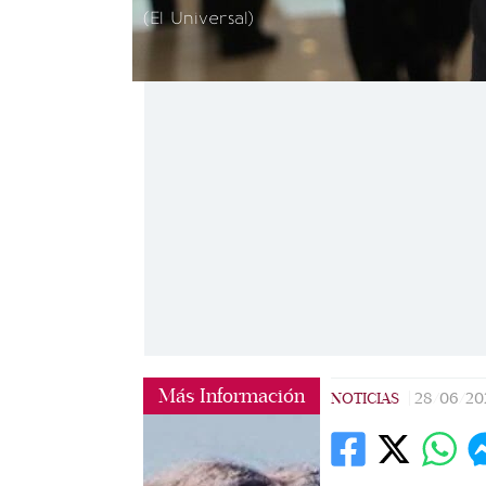
(El Universal)
Más Información
NOTICIAS
|
28/06/20