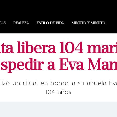
TOS
REALEZA
ESTILO DE VIDA
MINUTO X MINUTO
ta libera 104 mar
spedir a Eva Ma
alizó un ritual en honor a su abuela Ev
104 años