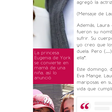
agregó la actriz
(Mensaje de Lau
Además, Laura e
fueron su nombr
sufrir. Su cuer
yo creo que lo
duela. Pero (…
La princesa
Eugenia de York
ella”.
se convierte en
mamá de una
Este domingo, 
niña, así lo
Eva Mange, Lau
anunció
mariposas en su
vida que cumpli