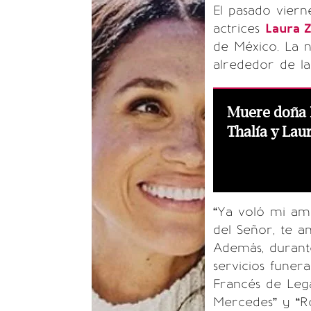
El pasado viern
actrices
Laura 
de México. La n
alrededor de la
Muere doña 
Thalía y Lau
“Ya voló mi ama
del Señor, te a
Además, durant
servicios funer
Francés de Lega
Mercedes” y “Ro