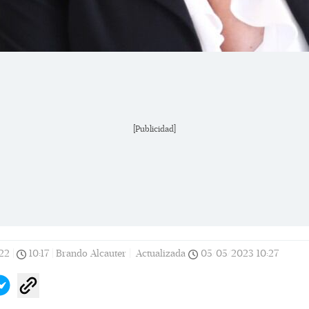
[Publicidad]
22
|
10:17
|
Brando Alcauter |
Actualizada
05/05/2023
10:27