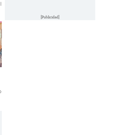
l
[Publicidad]
o