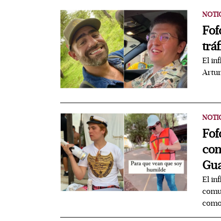
NOTI
Fof
trá
El in
Artur
NOTI
Fof
com
Gua
El in
comun
como 