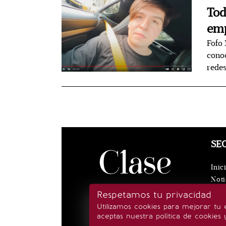
Tod
emp
Fofo 
conoc
redes
SE
Inic
Noti
Eve
Respetamos tu privacidad
Rea
Utilizamos cookies para mejorar tu 
Esti
aceptas nuestra política de cookies 