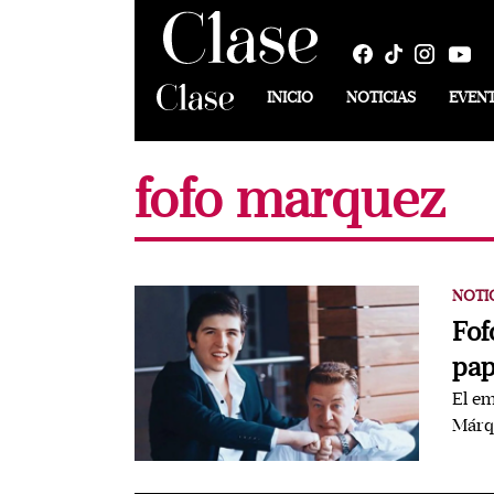
INICIO
NOTICIAS
EVEN
fofo marquez
NOTI
Fof
pap
El em
Márqu