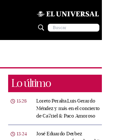
Lo último
Loreto Peralta,Luis Gerardo
15:28
Méndez y más en el concierto
de Ca7riel & Paco Amoroso
José Eduardo Derbez
13:24