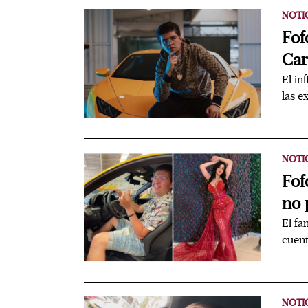
NOTI
Fof
Car
El in
las e
NOTI
Fof
no 
El fa
cuent
NOTI