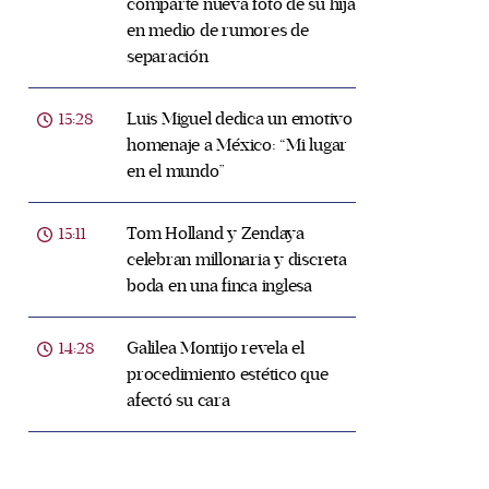
comparte nueva foto de su hija
en medio de rumores de
separación
Luis Miguel dedica un emotivo
15:28
homenaje a México: “Mi lugar
en el mundo”
Tom Holland y Zendaya
15:11
celebran millonaria y discreta
boda en una finca inglesa
Galilea Montijo revela el
14:28
procedimiento estético que
afectó su cara