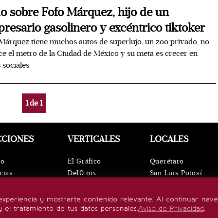
o sobre Fofo Márquez, hijo de un
resario gasolinero y excéntrico tiktoker
Márquez tiene muchos autos de superlujo, un zoo privado, no
e el metro de la Ciudad de México y su meta es crecer en
 sociales
1
de
1
CCIONES
VERTICALES
LOCALES
io
El Gráfico
Querétaro
cias
De10.mx
San Luis Potosí
ntos
ViveUSA
Oaxaca
leza
Confabulario
Puebla
experiencia y mostrarte contenido relevante. Al continuar nav
lo de vida
Aviso Oportuno
Hidalgo
y el tratamiento de tus datos personales.
Aviso de Privacidad
.