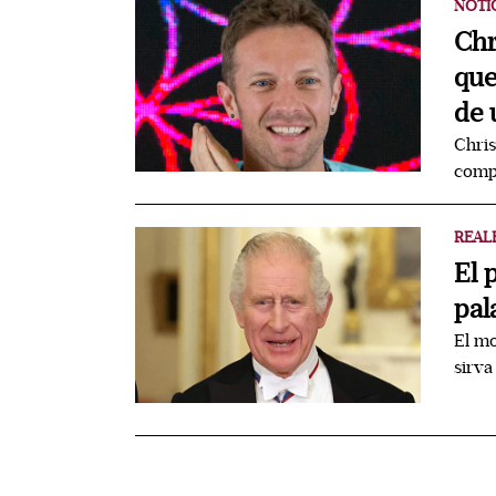
NOTI
Chr
que
de 
Chris
compa
REAL
El 
pal
El mo
sirva