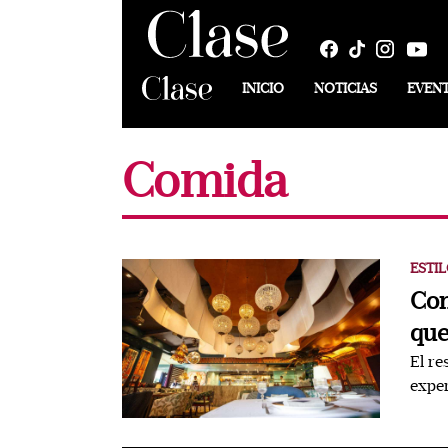
INICIO
NOTICIAS
EVEN
Comida
ESTIL
Con
que
El re
exper