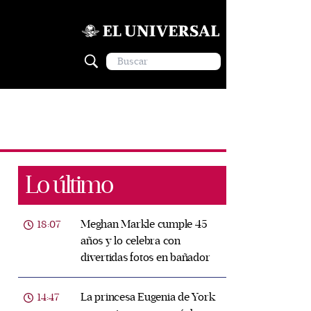
Lo último
Meghan Markle cumple 45
18:07
años y lo celebra con
divertidas fotos en bañador
La princesa Eugenia de York
14:47