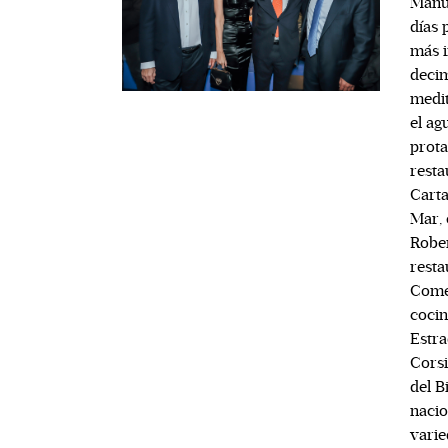
Manue
días 
más i
decim
medit
el ag
prota
resta
Carta
Mar, 
Rober
resta
Come,
cocin
Estra
Corsi
del B
nacio
varie