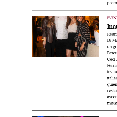
premi
EVEN
Ina
Reuni
Di Ma
un gr
Betet
Ceci 
Ferna
invit
itali
quien
revis
ascen
mism