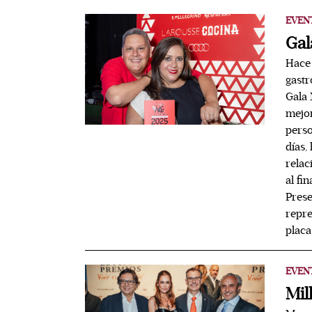
EVEN
Gal
Hace 
gastr
Gala 
mejor
perso
días,
relac
al fi
Prese
repre
placa
EVEN
Mil