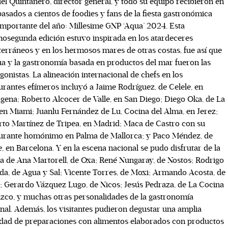
l Quintanero, director general, y todo su equipo recibieron en
pasados a cientos de foodies y fans de la fiesta gastronómica
mportante del año: Millesime GNP ‘Aqua’ 2024. Esta
osegunda edición estuvo inspirada en los atardeceres
erráneos y en los hermosos mares de otras costas, fue así que
ua y la gastronomía basada en productos del mar fueron las
gonistas. La alineación internacional de chefs en los
urantes efímeros incluyó a Jaime Rodríguez, de Celele, en
gena; Roberto Alcocer de Valle, en San Diego; Diego Oka, de La
en Miami; Juanlu Fernández de Lu, Cocina del Alma, en Jerez;
to Martínez de Tripea, en Madrid; Maca de Castro con su
urante homónimo en Palma de Mallorca; y Paco Méndez, de
 en Barcelona. Y en la escena nacional se pudo disfrutar de la
a de Ana Martorell, de Oxa; René Nungaray, de Nostos; Rodrigo
da, de Agua y Sal; Vicente Torres, de Moxi; Armando Acosta, de
; Gerardo Vázquez Lugo, de Nicos; Jesús Pedraza, de La Cocina
izco, y muchas otras personalidades de la gastronomía
nal. Además, los visitantes pudieron degustar una amplia
dad de preparaciones con alimentos elaborados con productos