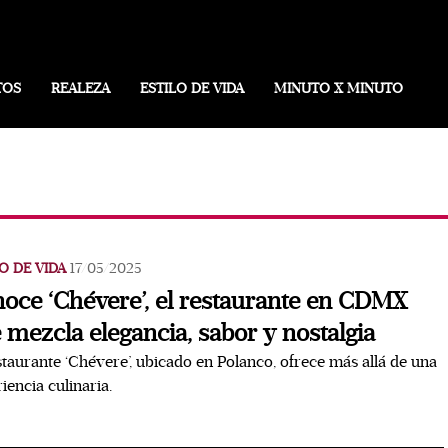
TOS
REALEZA
ESTILO DE VIDA
MINUTO X MINUTO
O DE VIDA
17/05/2025
oce ‘Chévere’, el restaurante en CDMX
 mezcla elegancia, sabor y nostalgia
staurante ‘Chévere’, ubicado en Polanco, ofrece más allá de una
iencia culinaria.