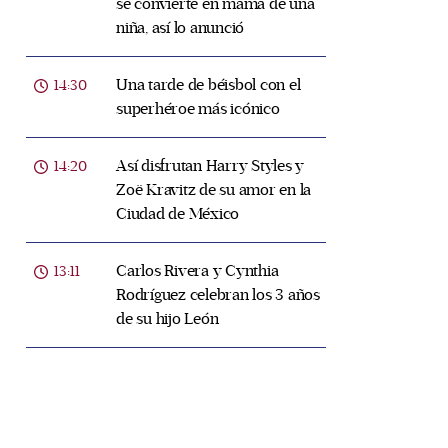
se convierte en mamá de una
niña, así lo anunció
Una tarde de béisbol con el
14:30
superhéroe más icónico
Así disfrutan Harry Styles y
14:20
Zoë Kravitz de su amor en la
Ciudad de México
Carlos Rivera y Cynthia
13:11
Rodríguez celebran los 3 años
de su hijo León