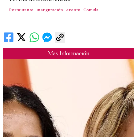
Restaurante
inauguración
evento
Comida
Paulina Madrazo y Ceci Junco. (Foto: Esteban
Torreblanca)
Más Información