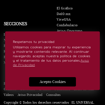
El Gráfico
De10.mx
ViveUSA
SECCIONES
Confabulario
Aviso Oportuno
Inicio
Obituarios
Noticias
Respetamos tu privacidad
Consultas
Eventos
Utilizamos cookies para mejorar tu experiencia
Realeza
y mostrarte contenido relevante. Al continuar
SÍGUENOS
navegando, aceptas nuestra política de cookies
Estilo de vida
y el tratamiento de tus datos personales.
Aviso
Minuto x Minuto
de Privacidad
.
Acepto Cookies
Edición Impresa
Noticias
Quiénes somos
Realeza
Contacto
Directorio
Eventos
Publicidad
Estilo de vida
Videos
Aviso Privacidad
Consultas
Copyright © Todos los derechos reservados | EL UNIVERSAL,