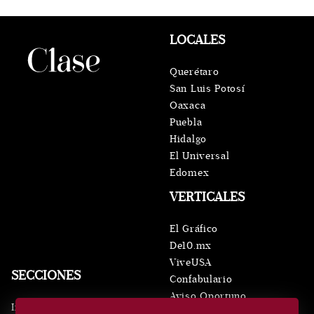
LOCALES
Querétaro
San Luis Potosí
Oaxaca
Puebla
Hidalgo
El Universal
Edomex
VERTICALES
El Gráfico
De10.mx
ViveUSA
SECCIONES
Confabulario
Aviso Oportuno
Inicio
Obituarios