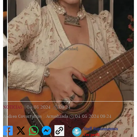
[Publicidad]
NOTICIAS
|
04/05/2024
|
09:24
|
Andrea Covarrubias |
Actualizada
04/05/2024
09:24
Staff Suplementos
Ver perfil