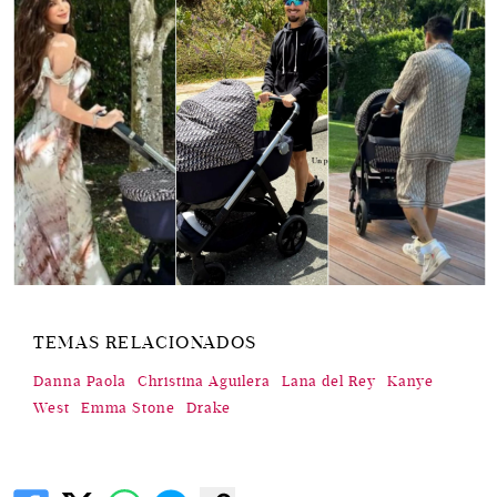
TEMAS RELACIONADOS
Danna Paola
Christina Aguilera
Lana del Rey
Kanye
West
Emma Stone
Drake