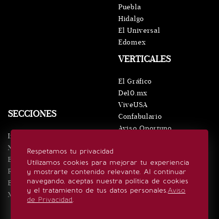
Puebla
Hidalgo
El Universal
Edomex
VERTICALES
El Gráfico
De10.mx
ViveUSA
SECCIONES
Confabulario
Aviso Oportuno
Inicio
Obituarios
Noticias
Respetamos tu privacidad
Consultas
Eventos
Utilizamos cookies para mejorar tu experiencia
Realeza
y mostrarte contenido relevante. Al continuar
SÍGUENOS
navegando, aceptas nuestra política de cookies
Estilo de vida
y el tratamiento de tus datos personales.
Aviso
Minuto x Minuto
de Privacidad
.