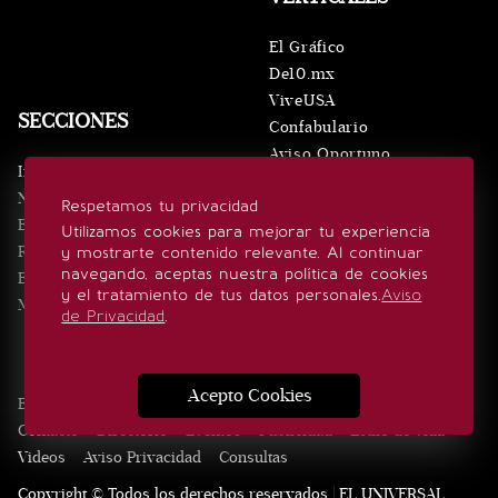
El Gráfico
De10.mx
ViveUSA
SECCIONES
Confabulario
Aviso Oportuno
Inicio
Obituarios
Noticias
Respetamos tu privacidad
Consultas
Eventos
Utilizamos cookies para mejorar tu experiencia
Realeza
y mostrarte contenido relevante. Al continuar
SÍGUENOS
navegando, aceptas nuestra política de cookies
Estilo de vida
y el tratamiento de tus datos personales.
Aviso
Minuto x Minuto
de Privacidad
.
Acepto Cookies
Edición Impresa
Noticias
Quiénes somos
Realeza
Contacto
Directorio
Eventos
Publicidad
Estilo de vida
Videos
Aviso Privacidad
Consultas
Copyright © Todos los derechos reservados | EL UNIVERSAL,