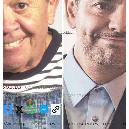
[Publicidad]
NOTICIAS
|
02/05/2021
|
15:01
|
Redacción |
Actualizada
06/05/2023
07:05
Varias generaciones de adolescentes, jóvenes y