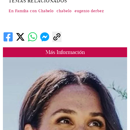
TEMAS RELACIONADOS
En Familia con Chabelo
chabelo
eugenio derbez
Más Información