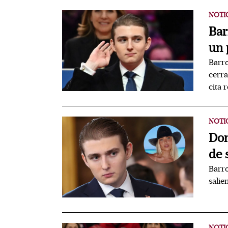
NOTI
Bar
un 
Barro
cerra
cita 
NOTI
Don
de 
Barro
salie
NOTI