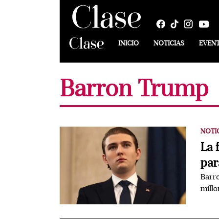
INICIO
NOTICIAS
EVEN
Barron Trump
NOTI
La 
par
Barro
millo