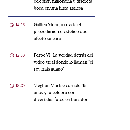
celebran millonaria y discreta
boda en una finca inglesa
Galilea Montijo revela el
14:28
procedimiento estético que
afectó su cara
Felipe VI: La verdad detrás del
12:58
video viral donde lo llaman "el
rey más guapo"
Meghan Markle cumple 45
18:07
años y lo celebra con
divertidas fotos en bañador