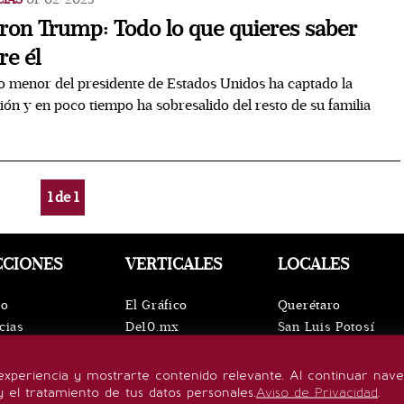
ron Trump: Todo lo que quieres saber
re él
jo menor del presidente de Estados Unidos ha captado la
ión y en poco tiempo ha sobresalido del resto de su familia
1
de
1
CCIONES
VERTICALES
LOCALES
io
El Gráfico
Querétaro
cias
De10.mx
San Luis Potosí
ntos
ViveUSA
Oaxaca
leza
Confabulario
Puebla
experiencia y mostrarte contenido relevante. Al continuar nav
lo de vida
Aviso Oportuno
Hidalgo
y el tratamiento de tus datos personales.
Aviso de Privacidad
.