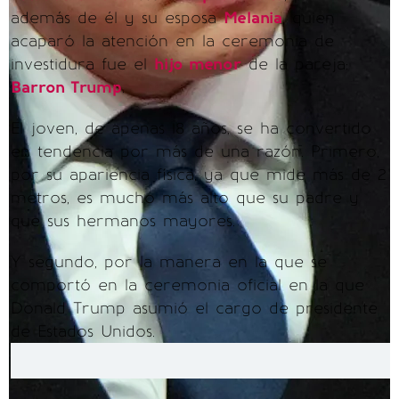
además de él y su esposa
Melania
, quien
acaparó la atención en la ceremonia de
investidura fue el
hijo menor
de la pareja:
Barron Trump
.
El joven, de apenas 18 años, se ha convertido
en tendencia por más de una razón. Primero,
por su apariencia física, ya que mide más de 2
metros, es mucho más alto que su padre y
que sus hermanos mayores.
Y segundo, por la manera en la que se
comportó en la ceremonia oficial en la que
Donald Trump asumió el cargo de presidente
de Estados Unidos.