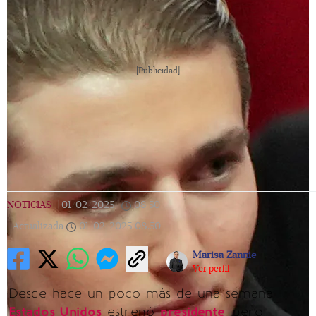
[Publicidad]
NOTICIAS
|
01/02/2025
|
08:50
|
Actualizada
01/02/2025
08:50
Marisa Zannie
Ver perfil
Desde hace un poco más de una semana,
Estados Unidos
estrenó
presidente
, pero