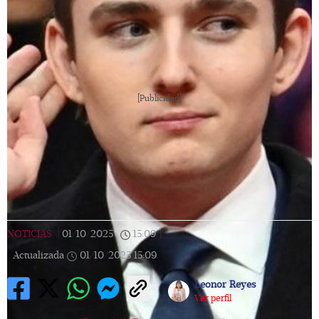
[Publicidad]
NOTICIAS
|
01/10/2025
|
15:09
|
Actualizada
01/10/2025
15:09
Leonor Reyes
Ver perfil