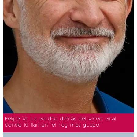
Felipe VI: La verdad detrás del video viral
donde lo llaman "el rey más guapo"