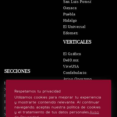
San Luis Potosí
Oaxaca
Puebla
Hidalgo
El Universal
Edomex
VERTICALES
El Gráfico
De10.mx
ViveUSA
SECCIONES
Confabulario
Aviso Oportuno
Inicio
Obituarios
Noticias
Respetamos tu privacidad
Consultas
Eventos
Utilizamos cookies para mejorar tu experiencia
Realeza
y mostrarte contenido relevante. Al continuar
SÍGUENOS
navegando, aceptas nuestra política de cookies
Estilo de vida
y el tratamiento de tus datos personales.
Aviso
Minuto x Minuto