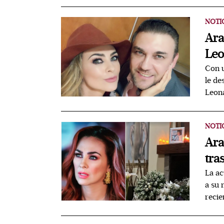
NOTI
Ara
Leo
Con u
le de
Leon
NOTI
Ara
tra
La ac
a su 
reci