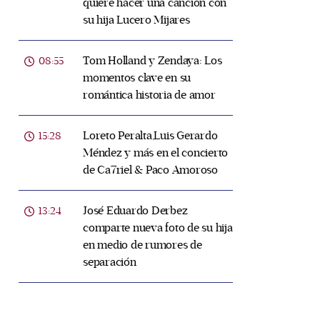
quiere hacer una canción con
su hija Lucero Mijares
Tom Holland y Zendaya: Los
08:55
momentos clave en su
romántica historia de amor
Loreto Peralta,Luis Gerardo
15:28
Méndez y más en el concierto
de Ca7riel & Paco Amoroso
José Eduardo Derbez
13:24
comparte nueva foto de su hija
en medio de rumores de
separación