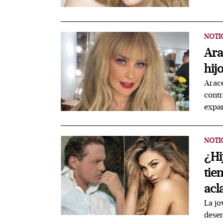
NOTI
Ara
hij
Arace
contr
expar
NOTI
¿Hi
tie
acl
La jo
desem