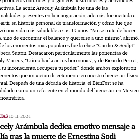
 productos naturales y orgánicos hasta talleres y actividades
activas. La actriz Aracely Arámbula fue una de las
nalidades presentes en la inauguración, además, fue invitada a
rtir su historia personal de transformación y cómo fue que
zó una vida más saludable a sus 49 años. “No se trata de hacer
s, sino de encontrar el balance y quererse a uno mismo”, afirmó.
e los momentos más populares fue la clase “Cardio & Sculpt”
beca Sutton. Destacaron particularmente las ponencias de
ly Marcus, “Cómo hackear tus hormonas”, y de Ricardo Perret,
 tu inconsciente, recupera tu poder”, donde ambos exploraron
lementos que impactan directamente en nuestro bienestar físico
tal. Después de una década de historia, el BienFest se ha
lidado como un referente en el mundo del bienestar en México
inoamérica.
CIAS
10/11/2024
cely Arámbula dedica emotivo mensaje a
lía tras la muerte de Ernestina Sodi