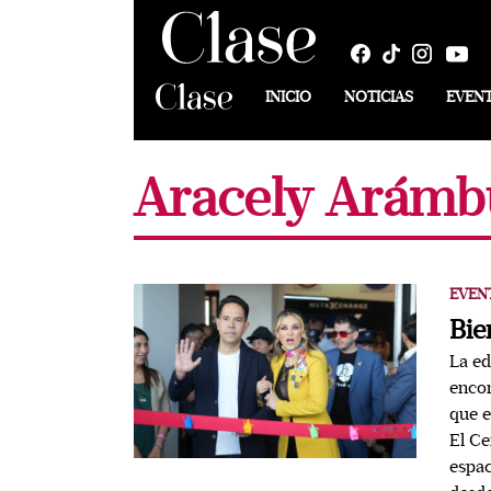
INICIO
NOTICIAS
EVEN
Aracely Arámb
EVEN
Bie
La ed
encon
que e
El Ce
espac