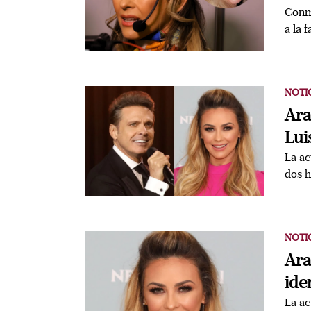
Conmo
a la 
NOTI
Ara
Lui
La ac
dos h
NOTI
Ara
ide
La ac