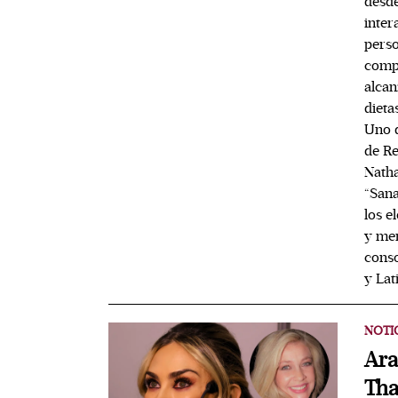
desde
inter
perso
compa
alcan
dieta
Uno d
de Re
Natha
“Sana
los e
y men
conso
y Lat
NOTI
Ara
Tha