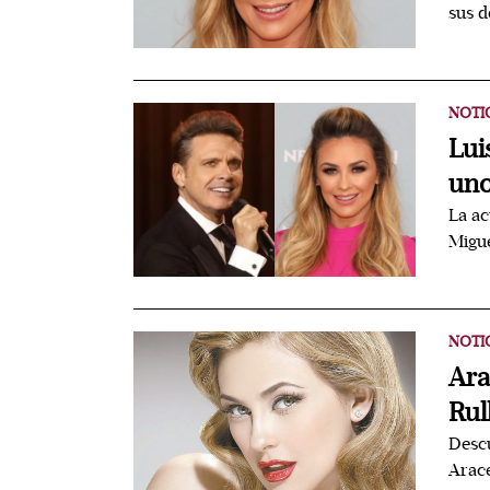
sus d
NOTI
Lui
uno
La ac
Migue
NOTI
Ara
Rul
Desc
Arace