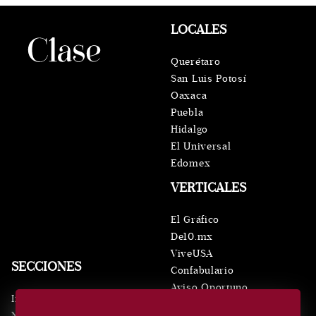
LOCALES
Querétaro
San Luis Potosí
Oaxaca
Puebla
Hidalgo
El Universal
Edomex
VERTICALES
El Gráfico
De10.mx
ViveUSA
SECCIONES
Confabulario
Aviso Oportuno
Inicio
Obituarios
Noticias