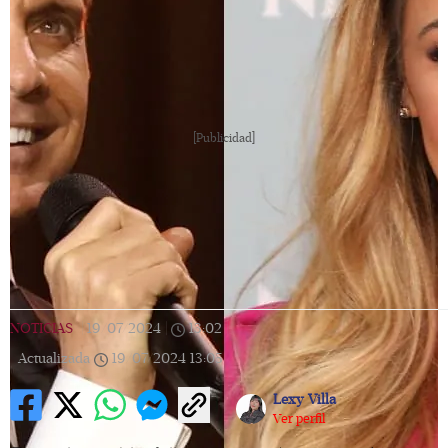
[Publicidad]
NOTICIAS
|
19/07/2024
|
13:02
|
Actualizada
19/07/2024
13:05
Lexy Villa
Ver perfil