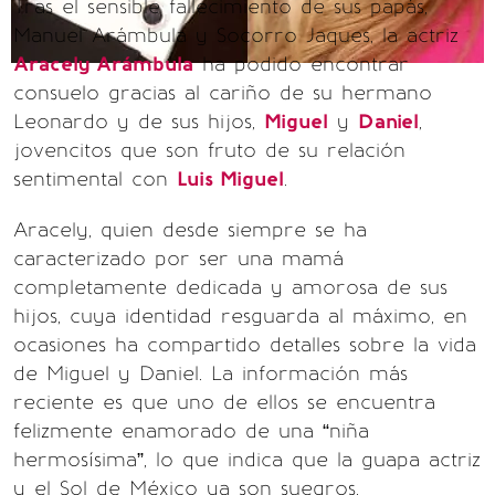
Tras el sensible fallecimiento de sus papás,
Manuel Arámbula y Socorro Jaques, la actriz
Aracely Arámbula
ha podido encontrar
consuelo gracias al cariño de su hermano
Leonardo y de sus hijos,
Miguel
y
Daniel
,
jovencitos que son fruto de su relación
sentimental con
Luis Miguel
.
Aracely, quien desde siempre se ha
caracterizado por ser una mamá
completamente dedicada y amorosa de sus
hijos, cuya identidad resguarda al máximo, en
ocasiones ha compartido detalles sobre la vida
de Miguel y Daniel. La información más
reciente es que uno de ellos se encuentra
felizmente enamorado de una “niña
hermosísima”, lo que indica que la guapa actriz
y el Sol de México ya son suegros.