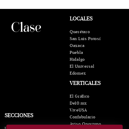
LOCALES
Querétaro
San Luis Potosí
Oaxaca
Puebla
Hidalgo
El Universal
Edomex
VERTICALES
El Gráfico
De10.mx
ViveUSA
SECCIONES
Confabulario
Aviso Oportuno
Inicio