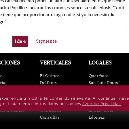
s García decidió poner un alto a los señalamientos que recibe
rita Portillo y aclarar los rumores sobre su sobredosis, "A mi
 tiene que proporcionar droga nadie, si yo la necesito, la
go"
1
de
4
Siguiente
CCIONES
VERTICALES
LOCALES
io
El Gráfico
Querétaro
cias
De10.mx
San Luis Potosí
ntos
ViveUSA
Oaxaca
leza
Confabulario
Puebla
experiencia y mostrarte contenido relevante. Al continuar nav
lo de vida
Aviso Oportuno
Hidalgo
y el tratamiento de tus datos personales.
Aviso de Privacidad
.
uto x Minuto
Obituarios
El Universal
Consultas
Edomex