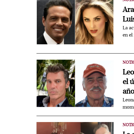
Ara
Lui
La ac
en el
NOTI
Leo
el 
año
Leona
momen
NOTI