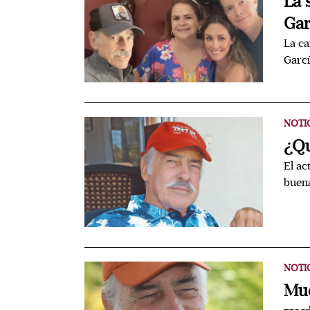
La 
Gar
La ca
Garcí
NOTI
¿Qu
El ac
buena
NOTI
Mue