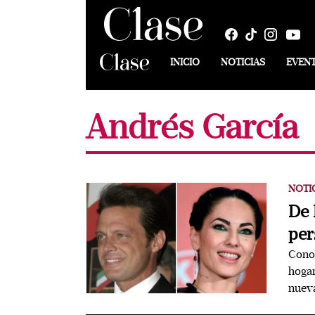
INICIO
NOTICIAS
EVEN
Andrés García
NOTI
De 
per
Conoc
hogar
nueva