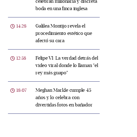
celebran millonaria y discreta
boda en una finca inglesa
Galilea Montijo revela el
14:28
procedimiento estético que
afectó su cara
Felipe VI: La verdad detrás del
12:58
video viral donde lo llaman "el
rey más guapo"
Meghan Markle cumple 45
18:07
años y lo celebra con
divertidas fotos en bañador