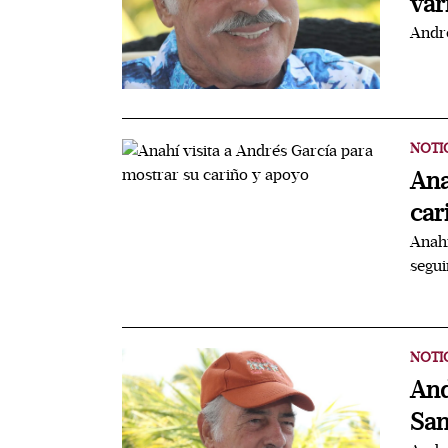
var
André
NOTI
Ana
car
Anahí
segui
NOTI
And
San