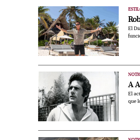
ESTIL
Rob
El Di
funci
NOTI
A A
El ac
que l
NOTI