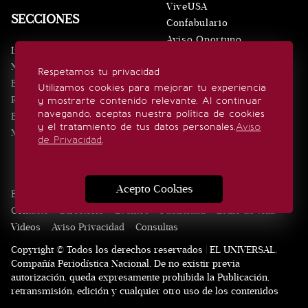
ViveUSA
SECCIONES
Confabulario
Aviso Oportuno
Inicio
Obituarios
Noticias
Respetamos tu privacidad
Consultas
Eventos
Utilizamos cookies para mejorar tu experiencia
Realeza
y mostrarte contenido relevante. Al continuar
SÍGUENOS
navegando, aceptas nuestra política de cookies
Estilo de vida
y el tratamiento de tus datos personales.
Aviso
Minuto x Minuto
de Privacidad
.
Acepto Cookies
Edición Impresa
Noticias
Quiénes somos
Realeza
Contacto
Directorio
Eventos
Publicidad
Estilo de vida
Videos
Aviso Privacidad
Consultas
Copyright © Todos los derechos reservados | EL UNIVERSAL,
Compañía Periodística Nacional. De no existir previa
autorización, queda expresamente prohibida la Publicación,
retransmisión, edición y cualquier otro uso de los contenidos