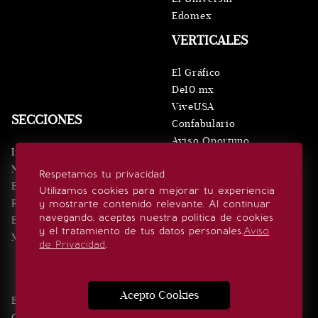
Edomex
VERTICALES
El Gráfico
De10.mx
ViveUSA
SECCIONES
Confabulario
Aviso Oportuno
Inicio
Obituarios
Noticias
Respetamos tu privacidad
Consultas
Eventos
Utilizamos cookies para mejorar tu experiencia
Realeza
y mostrarte contenido relevante. Al continuar
SÍGUENOS
navegando, aceptas nuestra política de cookies
Estilo de vida
y el tratamiento de tus datos personales.
Aviso
Minuto x Minuto
de Privacidad
.
Acepto Cookies
Edición Impresa
Noticias
Quiénes somos
Realeza
Contacto
Directorio
Eventos
Publicidad
Estilo de vida