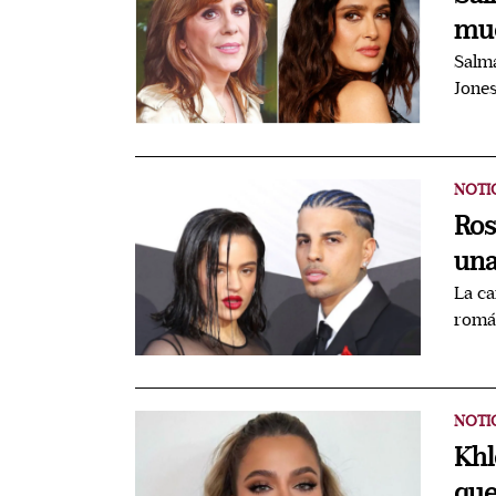
mue
Salma
Jones
NOTI
Ros
una
La ca
román
NOTI
Khl
que