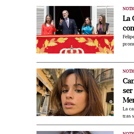
NOTI
La 
con
Felip
pronu
NOTI
Cam
ser
Me
La ca
tras 
NOTI