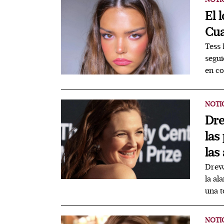
El 
Cua
Tess 
segui
en co
NOTI
Dre
las
las 
Drew 
la al
una t
NOTI