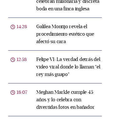
celebran millonaria y discreta
boda en una finca inglesa
Galilea Montijo revela el
14:28
procedimiento estético que
afectó su cara
Felipe VI: La verdad detrás del
12:58
video viral donde lo llaman "el
rey más guapo"
Meghan Markle cumple 45
18:07
años y lo celebra con
divertidas fotos en bañador