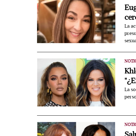
Eug
cer
La ac
presu
sexu
NOTI
Khl
"¿E
La so
perso
NOTI
Sal