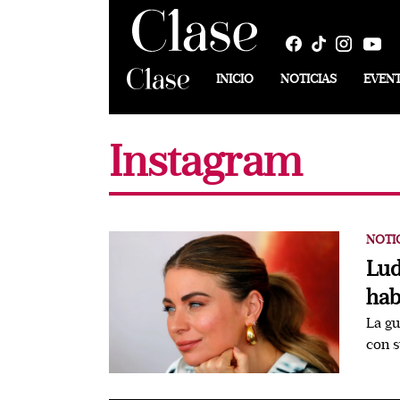
INICIO
NOTICIAS
EVEN
Instagram
NOTI
Lud
hab
La gu
con s