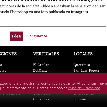
eguidores de la socialité Khloé Kardashian la señalaron de usar
iado Photoshop en una foto publicada en Instagram
1
de
8
Siguiente
CCIONES
VERTICALES
LOCALES
io
El Gráfico
Querétaro
cias
De10.mx
San Luis Potosí
ntos
ViveUSA
Oaxaca
leza
Confabulario
Puebla
experiencia y mostrarte contenido relevante. Al continuar nav
lo de vida
Aviso Oportuno
Hidalgo
y el tratamiento de tus datos personales.
Aviso de Privacidad
.
uto x Minuto
Obituarios
El Universal
Consultas
Edomex