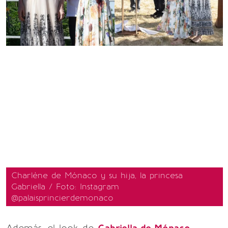
Charlène de Mónaco y su hija, la princesa
Gabriella / Foto: Instagram
@palaisprincierdemonaco