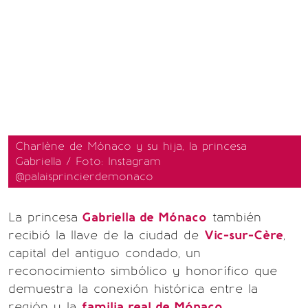
Charlène de Mónaco y su hija, la princesa
Gabriella / Foto: Instagram
@palaisprincierdemonaco
La princesa
Gabriella de Mónaco
también
recibió la llave de la ciudad de
Vic-sur-Cère
,
capital del antiguo condado, un
reconocimiento simbólico y honorífico que
demuestra la conexión histórica entre la
región y la
familia real de Mónaco
.