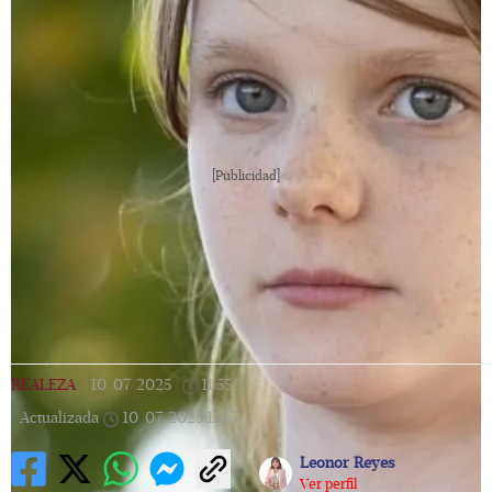
[Publicidad]
REALEZA
|
10/07/2025
|
11:55
|
Actualizada
10/07/2025
11:55
Leonor Reyes
Ver perfil