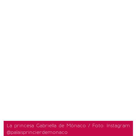
La princesa Gabriella de Mónaco / Foto: Instagram
@palaisprincierdemonaco