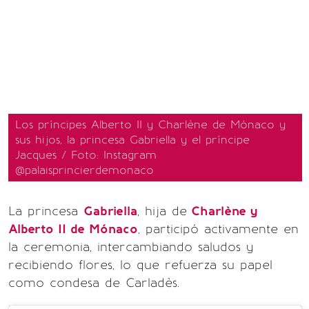
Los príncipes Alberto II y Charlène de Mónaco y
sus hijos, la princesa Gabriella y el príncipe
Jacques / Foto: Instagram
@palaisprincierdemonaco
La princesa
Gabriella
, hija de
Charlène y
Alberto II de Mónaco
, participó activamente en
la ceremonia, intercambiando saludos y
recibiendo flores, lo que refuerza su papel
como condesa de Carladès.