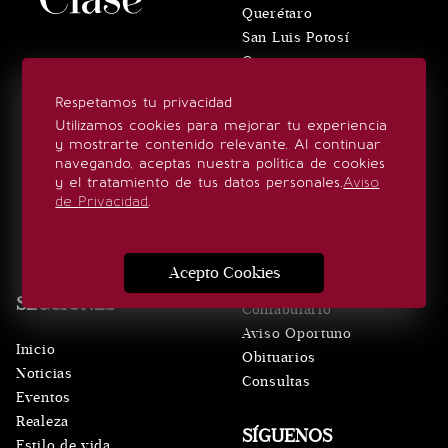
Querétaro
San Luis Potosí
Oaxaca
Puebla
Respetamos tu privacidad
Hidalgo
Utilizamos cookies para mejorar tu experiencia
El Universal
y mostrarte contenido relevante. Al continuar
Edomex
navegando, aceptas nuestra política de cookies
y el tratamiento de tus datos personales.
Aviso
VERTICALES
de Privacidad
.
El Gráfico
De10.mx
Acepto Cookies
ViveUSA
SECCIONES
Confabulario
Aviso Oportuno
Inicio
Obituarios
Noticias
Consultas
Eventos
Realeza
SÍGUENOS
Estilo de vida