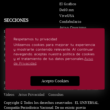
El Gráfico
De10.mx
ViveUSA
SECCIONES
Confabulario
Aviso Oportuno
Inicio
Obituarios
Noticias
Respetamos tu privacidad
Consultas
Eventos
Utilizamos cookies para mejorar tu experiencia
Realeza
y mostrarte contenido relevante. Al continuar
SÍGUENOS
navegando, aceptas nuestra política de cookies
Estilo de vida
y el tratamiento de tus datos personales.
Aviso
Minuto x Minuto
de Privacidad
.
Acepto Cookies
Edición Impresa
Noticias
Quiénes somos
Realeza
Contacto
Directorio
Eventos
Publicidad
Estilo de vida
Videos
Aviso Privacidad
Consultas
Copyright © Todos los derechos reservados | EL UNIVERSAL,
Compañía Periodística Nacional. De no existir previa