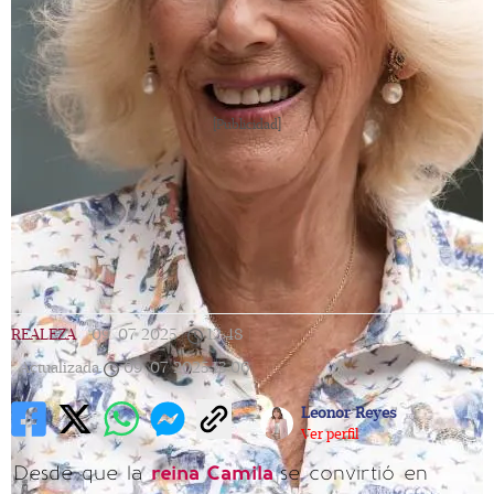
[Publicidad]
REALEZA
|
09/07/2025
|
12:48
|
Actualizada
09/07/2025
13:06
Leonor Reyes
Ver perfil
Desde que la
reina Camila
se convirtió en