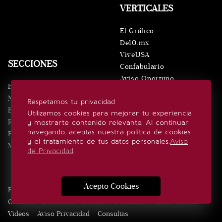
VERTICALES
El Gráfico
De10.mx
ViveUSA
SECCIONES
Confabulario
Aviso Oportuno
Inicio
Obituarios
Noticias
Respetamos tu privacidad
Consultas
Eventos
Utilizamos cookies para mejorar tu experiencia
Realeza
y mostrarte contenido relevante. Al continuar
SÍGUENOS
navegando, aceptas nuestra política de cookies
Estilo de vida
y el tratamiento de tus datos personales.
Aviso
Minuto x Minuto
de Privacidad
.
Acepto Cookies
Edición Impresa
Noticias
Quiénes somos
Realeza
Contacto
Directorio
Eventos
Publicidad
Estilo de vida
Videos
Aviso Privacidad
Consultas