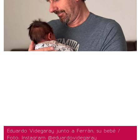
Eduardo Videgaray junto a Ferrán, su bebé /
Foto: Instagram @eduardovidegaray