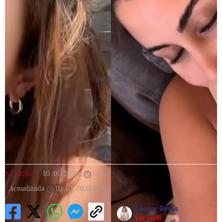
[Publicidad]
NOTICIAS
|
10/07/2025
|
09:55
|
Actualizada
10/07/2025
19:19
Leonor Reyes
Ver perfil