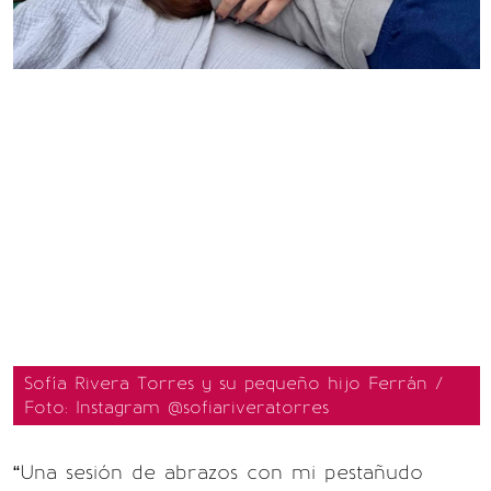
Sofía Rivera Torres y su pequeño hijo Ferrán /
Foto: Instagram @sofiariveratorres
“Una sesión de abrazos con mi pestañudo