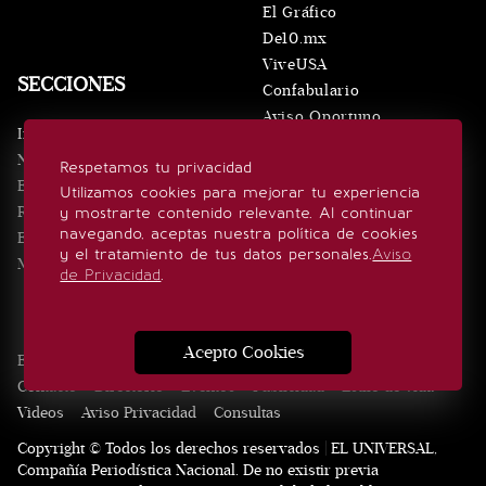
El Gráfico
De10.mx
ViveUSA
SECCIONES
Confabulario
Aviso Oportuno
Inicio
Obituarios
Noticias
Respetamos tu privacidad
Consultas
Eventos
Utilizamos cookies para mejorar tu experiencia
Realeza
y mostrarte contenido relevante. Al continuar
SÍGUENOS
navegando, aceptas nuestra política de cookies
Estilo de vida
y el tratamiento de tus datos personales.
Aviso
Minuto x Minuto
de Privacidad
.
Acepto Cookies
Edición Impresa
Noticias
Quiénes somos
Realeza
Contacto
Directorio
Eventos
Publicidad
Estilo de vida
Videos
Aviso Privacidad
Consultas
Copyright © Todos los derechos reservados | EL UNIVERSAL,
Compañía Periodística Nacional. De no existir previa