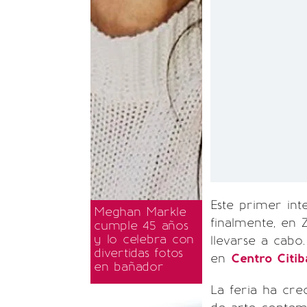
Este primer int
Meghan Markle
finalmente, en
cumple 45 años
y lo celebra con
llevarse a cabo
divertidas fotos
en
Centro Citi
en bañador
La feria ha cre