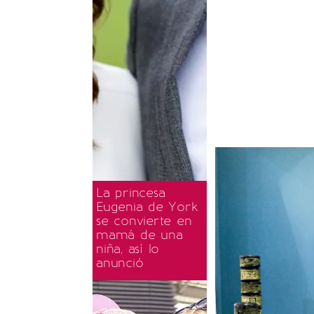
La princesa
Eugenia de York
se convierte en
mamá de una
niña, así lo
anunció