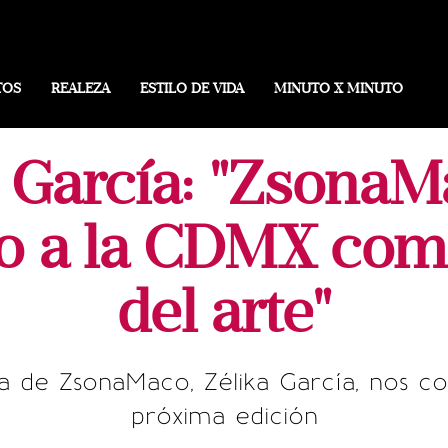
TOS
REALEZA
ESTILO DE VIDA
MINUTO X MINUTO
a García: "ZsonaM
o a la CDMX com
del arte"
a de ZsonaMaco, Zélika García, nos com
próxima edición