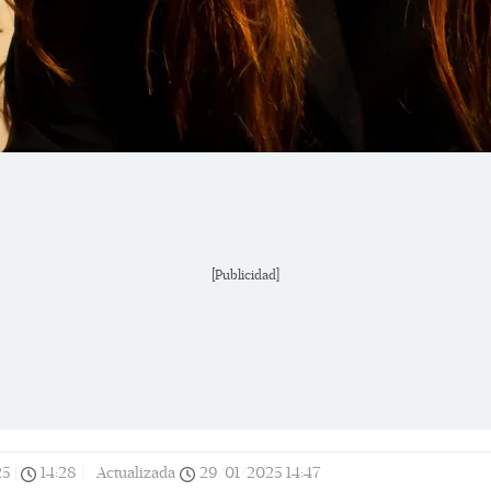
[Publicidad]
25
|
14:28
|
Actualizada
29/01/2025
14:47