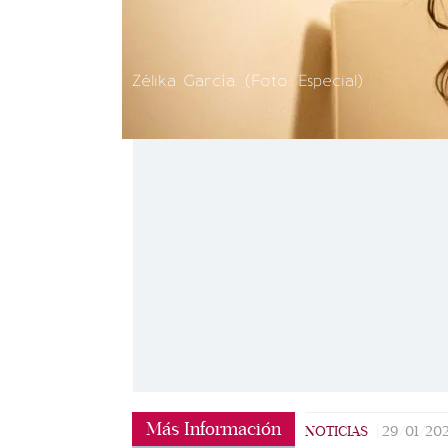
Zélika García. (Foto: Especial)
Más Información
NOTICIAS
|
29/01/20