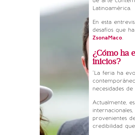
de arte contem
Latinoamérica.
En esta entrevis
desafíos que ha
ZsonaMaco
.
¿Cómo ha e
inicios?
"La feria ha ev
contemporáneo;
necesidades de 
Actualmente, e
internacionales
provenientes de
credibilidad qu