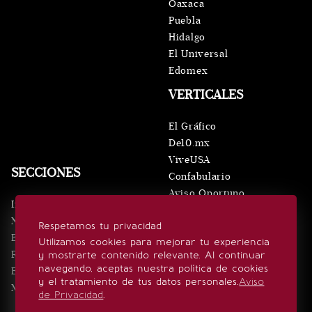
Oaxaca
Puebla
Hidalgo
El Universal
Edomex
VERTICALES
El Gráfico
De10.mx
ViveUSA
SECCIONES
Confabulario
Aviso Oportuno
Inicio
Obituarios
Noticias
Respetamos tu privacidad
Consultas
Eventos
Utilizamos cookies para mejorar tu experiencia
Realeza
y mostrarte contenido relevante. Al continuar
SÍGUENOS
navegando, aceptas nuestra política de cookies
Estilo de vida
y el tratamiento de tus datos personales.
Aviso
Minuto x Minuto
de Privacidad
.