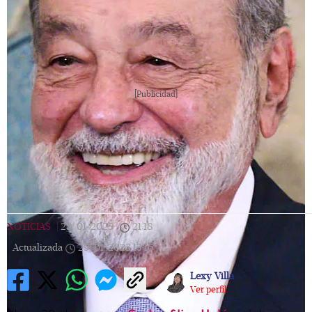
[Publicidad]
NOTICIAS
|
28/01/2025
|
21:18
|
Actualizada
29/01/2025
13:16
Lexy Villa
Ver perfil