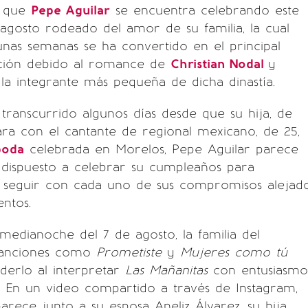
s que
Pepe Aguilar
se encuentra celebrando este
agosto rodeado del amor de su familia, la cual
nas semanas se ha convertido en el principal
ción debido al romance de
Christian Nodal
y
 la integrante más pequeña de dicha dinastía.
ranscurrido algunos días desde que su hija, de
ara con el cantante de regional mexicano, de 25,
boda
celebrada en Morelos, Pepe Aguilar parece
 dispuesto a celebrar su cumpleaños para
 seguir con cada uno de sus compromisos alejad
entos.
medianoche del 7 de agosto, la familia del
canciones como
Prometiste
y
Mujeres como tú
derlo al interpretar
Las Mañanitas
con entusiasmo
En un video compartido a través de Instagram,
arece junto a su esposa Aneliz Álvarez, su hija