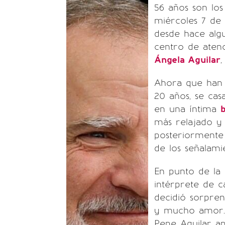
56 años son lo
miércoles 7 de 
desde hace algu
centro de aten
Ángela Aguilar
,
Ahora que han t
20 años, se cas
en una íntima
más relajado y
posteriormente
de los señalami
En punto de la 
intérprete de 
decidió sorpren
y mucho amor. 
Pepe Aguilar ap