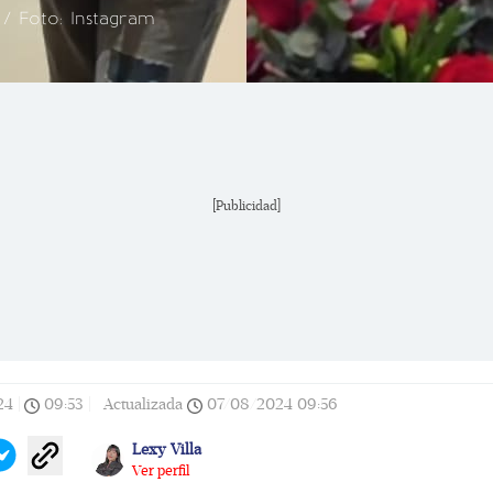
 / Foto: Instagram
[Publicidad]
24
|
09:53
|
Actualizada
07/08/2024
09:56
Lexy Villa
Ver perfil