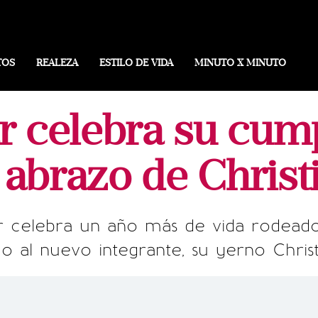
TOS
REALEZA
ESTILO DE VIDA
MINUTO X MINUTO
ar celebra su cum
 abrazo de Christ
r celebra un año más de vida rodeado
o al nuevo integrante, su yerno Chris