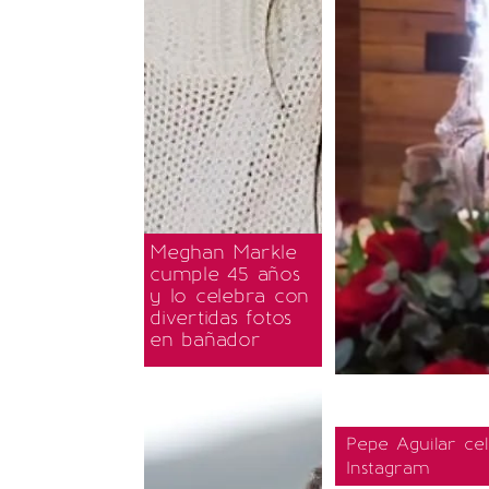
Meghan Markle
cumple 45 años
y lo celebra con
divertidas fotos
en bañador
Pepe Aguilar ce
Instagram