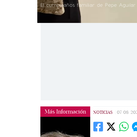
El cumpleaños familiar de Pepe Aguilar
Más Información
NOTICIAS
|
07/08/20