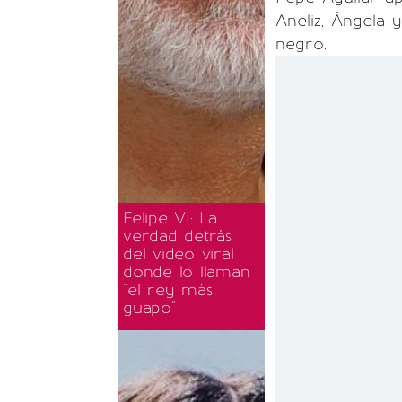
Aneliz, Ángela 
negro.
Felipe VI: La
verdad detrás
del video viral
donde lo llaman
"el rey más
guapo"